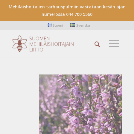
Mehiläishoitajien tarhauspulmiin vastataan kesän ajan
numerossa 044 700 5560
Suomi
Svenska