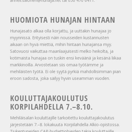
anneli.salonen@hunaja.net tai 050 470 6411.
HUOMIOTA HUNAJAN HINTAAN
Hunajasato alkaa olla korjattu, ja uuttakin hunajaa jo
myynnissä. Erityisesti näin nousseiden kustannusten
aikaan on hyvä miettiä, mihin hintaan hunajansa myy.
Satovuosi vaikuttaa maanlaajuisesti melko heikolta, ja
kotimaista hunajaa on tuskin ensi keväänä ja kesänä liikaa
markkinoilla. Arvostetaan siis omaa työtämme ja
mehiläisten työtä. Ei ole syytä pyrkiä mahdollisimman pian
eroon sadosta, joka säilyy hyvin useamman vuoden.
KOULUTTAJAKOULUTUS
KORPILAHDELLA 7.–8.10.
Mehiläisalan kouluttajille tarkoitettu kouluttajakoulutus
järjestetään 7.–8. lokakuuta Korpilahdella Alkio-opistossa.
Tiukentuneiden CAP-budjettiohjeiden takia kouluttajille