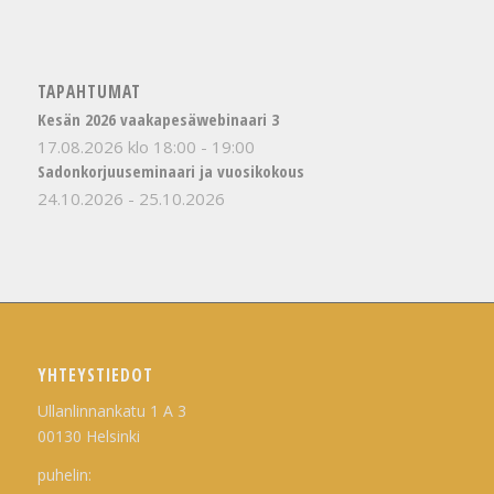
TAPAHTUMAT
Kesän 2026 vaakapesäwebinaari 3
17.08.2026 klo 18:00
-
19:00
Sadonkorjuuseminaari ja vuosikokous
24.10.2026
-
25.10.2026
YHTEYSTIEDOT
Ullanlinnankatu 1 A 3
00130 Helsinki
puhelin: