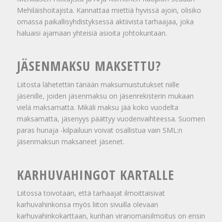
Mehiläishoitajista. Kannattaa miettiä hyvissä ajoin, olisiko
omassa paikallisyhdistyksessä aktiivista tarhaajaa, joka
haluaisi ajamaan yhteisiä asioita johtokuntaan.
JÄSENMAKSU MAKSETTU?
Liitosta lähetettiin tänään maksumuistutukset niille
jäsenille, joiden jäsenmaksu on jäsenrekisterin mukaan
vielä maksamatta. Mikäli maksu jää koko vuodelta
maksamatta, jäsenyys päättyy vuodenvaihteessa. Suomen
paras hunaja -kilpailuun voivat osallistua vain SML:n
jäsenmaksun maksaneet jäsenet.
KARHUVAHINGOT KARTALLE
Liitossa toivotaan, että tarhaajat ilmoittaisivat
karhuvahinkonsa myös liiton sivuilla olevaan
karhuvahinkokarttaan, kunhan viranomaisilmoitus on ensin