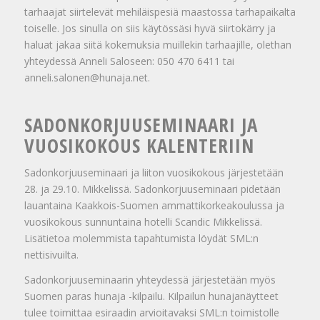
tarhaajat siirtelevät mehiläispesiä maastossa tarhapaikalta
toiselle. Jos sinulla on siis käytössäsi hyvä siirtokärry ja
haluat jakaa siitä kokemuksia muillekin tarhaajille, olethan
yhteydessä Anneli Saloseen: 050 470 6411 tai
anneli.salonen@hunaja.net.
SADONKORJUUSEMINAARI JA
VUOSIKOKOUS KALENTERIIN
Sadonkorjuuseminaari ja liiton vuosikokous järjestetään
28. ja 29.10. Mikkelissä. Sadonkorjuuseminaari pidetään
lauantaina Kaakkois-Suomen ammattikorkeakoulussa ja
vuosikokous sunnuntaina hotelli Scandic Mikkelissä.
Lisätietoa molemmista tapahtumista löydät SML:n
nettisivuilta.
Sadonkorjuuseminaarin yhteydessä järjestetään myös
Suomen paras hunaja -kilpailu. Kilpailun hunajanäytteet
tulee toimittaa esiraadin arvioitavaksi SML:n toimistolle