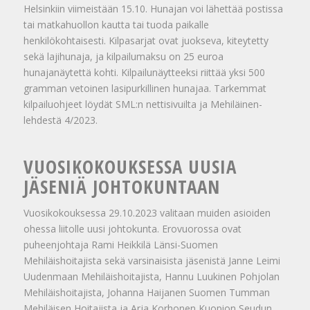
Helsinkiin viimeistään 15.10. Hunajan voi lähettää postissa
tai matkahuollon kautta tai tuoda paikalle
henkilökohtaisesti. Kilpasarjat ovat juokseva, kiteytetty
sekä lajihunaja, ja kilpailumaksu on 25 euroa
hunajanäytettä kohti. Kilpailunäytteeksi riittää yksi 500
gramman vetoinen lasipurkillinen hunajaa. Tarkemmat
kilpailuohjeet löydät SML:n nettisivuilta ja Mehiläinen-
lehdestä 4/2023.
VUOSIKOKOUKSESSA UUSIA
JÄSENIÄ JOHTOKUNTAAN
Vuosikokouksessa 29.10.2023 valitaan muiden asioiden
ohessa liitolle uusi johtokunta. Erovuorossa ovat
puheenjohtaja Rami Heikkilä Länsi-Suomen
Mehiläishoitajista sekä varsinaisista jäsenistä Janne Leimi
Uudenmaan Mehiläishoitajista, Hannu Luukinen Pohjolan
Mehiläishoitajista, Johanna Haijanen Suomen Tumman
Mehiläisen Hoitajista ja Arja Korhonen Kuopion Seudun