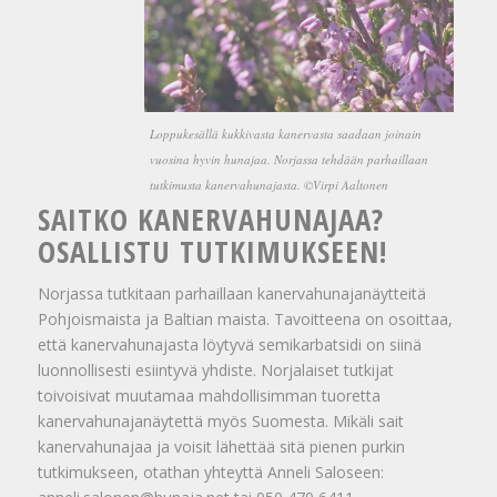
Loppukesällä kukkivasta kanervasta saadaan joinain
vuosina hyvin hunajaa. Norjassa tehdään parhaillaan
tutkimusta kanervahunajasta. ©Virpi Aaltonen
SAITKO KANERVAHUNAJAA?
OSALLISTU TUTKIMUKSEEN!
Norjassa tutkitaan parhaillaan kanervahunajanäytteitä
Pohjoismaista ja Baltian maista. Tavoitteena on osoittaa,
että kanervahunajasta löytyvä semikarbatsidi on siinä
luonnollisesti esiintyvä yhdiste. Norjalaiset tutkijat
toivoisivat muutamaa mahdollisimman tuoretta
kanervahunajanäytettä myös Suomesta. Mikäli sait
kanervahunajaa ja voisit lähettää sitä pienen purkin
tutkimukseen, otathan yhteyttä Anneli Saloseen: