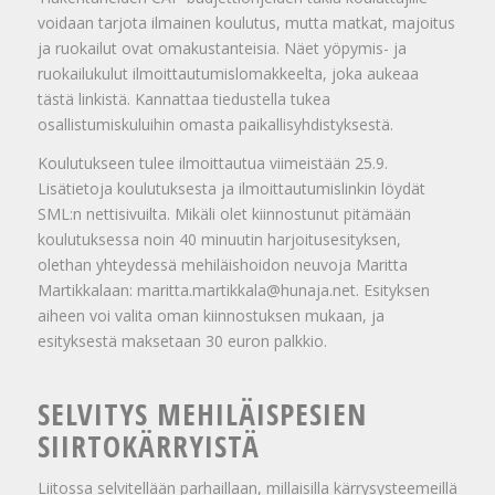
voidaan tarjota ilmainen koulutus, mutta matkat, majoitus
ja ruokailut ovat omakustanteisia. Näet yöpymis- ja
ruokailukulut ilmoittautumislomakkeelta, joka aukeaa
tästä linkistä. Kannattaa tiedustella tukea
osallistumiskuluihin omasta paikallisyhdistyksestä.
Koulutukseen tulee ilmoittautua viimeistään 25.9.
Lisätietoja koulutuksesta ja ilmoittautumislinkin löydät
SML:n nettisivuilta. Mikäli olet kiinnostunut pitämään
koulutuksessa noin 40 minuutin harjoitusesityksen,
olethan yhteydessä mehiläishoidon neuvoja Maritta
Martikkalaan: maritta.martikkala@hunaja.net. Esityksen
aiheen voi valita oman kiinnostuksen mukaan, ja
esityksestä maksetaan 30 euron palkkio.
SELVITYS MEHILÄISPESIEN
SIIRTOKÄRRYISTÄ
Liitossa selvitellään parhaillaan, millaisilla kärrysysteemeillä