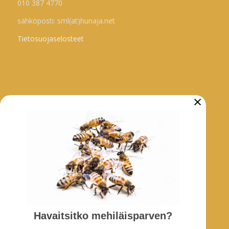
010 387 4770
sähköposti: sml(at)hunaja.net
Tietosuojaselosteet
×
ARKISTO
Tarhaajatiedotteet
Uutiset
Hankkeet
SOSIAALINEN MEDIA
Havaitsitko mehiläisparven?
Facebook-ryhmä