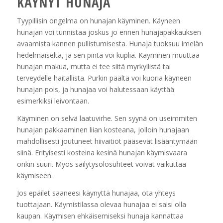
KÄYNYT HUNAJA
Tyypillisin ongelma on hunajan käyminen. Käyneen
hunajan voi tunnistaa joskus jo ennen hunajapakkauksen
avaamista kannen pullistumisesta. Hunaja tuoksuu imelän
hedelmäiseltä, ja sen pinta voi kuplia. Käyminen muuttaa
hunajan makua, mutta ei tee siitä myrkyllistä tai
terveydelle haitallista. Purkin päältä voi kuoria käyneen
hunajan pois, ja hunajaa voi halutessaan käyttää
esimerkiksi leivontaan.
Käyminen on selvä laatuvirhe. Sen syynä on useimmiten
hunajan pakkaaminen liian kosteana, jolloin hunajaan
mahdollisesti joutuneet hiivaitiöt pääsevät lisääntymään
siinä. Erityisesti kosteina kesinä hunajan käymisvaara
onkin suuri. Myös säilytysolosuhteet voivat vaikuttaa
käymiseen.
Jos epäilet saaneesi käynyttä hunajaa, ota yhteys
tuottajaan. Käymistilassa olevaa hunajaa ei saisi olla
kaupan. Käymisen ehkäisemiseksi hunaja kannattaa