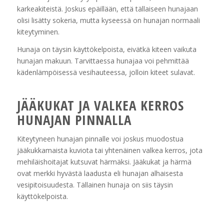
karkeakiteistä. Joskus epäillään, että tällaiseen hunajaan
olisi lisätty sokeria, mutta kyseessä on hunajan normaali
kiteytyminen.
Hunaja on täysin käyttökelpoista, eivätkä kiteen vaikuta
hunajan makuun. Tarvittaessa hunajaa voi pehmittää
kädenlämpöisessä vesihauteessa, jolloin kiteet sulavat.
JÄÄKUKAT JA VALKEA KERROS
HUNAJAN PINNALLA
Kiteytyneen hunajan pinnalle voi joskus muodostua
jääkukkamaista kuviota tai yhtenäinen valkea kerros, jota
mehiläishoitajat kutsuvat härmäksi. Jääkukat ja härmä
ovat merkki hyvästä laadusta eli hunajan alhaisesta
vesipitoisuudesta. Tällainen hunaja on siis täysin
käyttökelpoista.