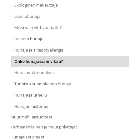
Ekologinen makeuttaja
Luomuhunaja
Miksi vain yli 1-vuotiaille?
Hoitava hunaja
Hunaja ja siitepölyallergia
Onko hunajassani vikaa?
Hunajaväärennökset
Tunnista suomalainen hunaja
Hunaja ja urheilu
Hunajan historiaa
Muut mehiläistuotteet
Tarhamehiläinen ja muut pölyttäjät
Hunajaiset ohjeet