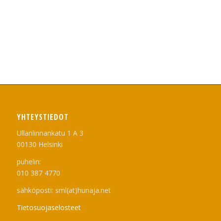
YHTEYSTIEDOT
Ullanlinnankatu 1 A 3
00130 Helsinki
puhelin:
010 387 4770
sähköposti: sml(at)hunaja.net
Tietosuojaselosteet