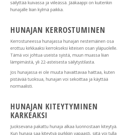
säilyttää kuivassa ja viileässä. Jääkaappi on kuitenkin
hunajalle liian kylmä paikka.
HUNAJAN KERROSTUMINEN
Kerrostuneessa hunajassa hunajan nestemäinen osa
erottuu kirkkaaksi kerrokseksi kiteisen osan yläpuolelle.
Tämä voi johtua useista syistä, muun muassa liian
lämpimästä, yli 22-asteisesta säilytystilasta.
Jos hunajassa ei ole muuta havaittavaa haittaa, kuten
pistävää tuoksua, hunajan voi sekoittaa ja käyttää
normaalisti.
HUNAJAN KITEYTYMINEN
KARKEAKSI
Juoksevana pakattu hunaja alkaa luonnostaan kiteytyä.
Kun hunaja saa kiteytyä purkkiin vapaasti, siitä voi tulla