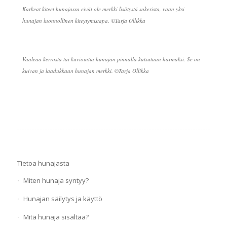
Karkeat kiteet hunajassa eivät ole merkki lisätystä sokerista, vaan yksi
hunajan luonnollinen kiteytymistapa. ©Tarja Ollikka
Vaaleaa kerrosta tai kuviointia hunajan pinnalla kutsutaan härmäksi. Se on
kuivan ja laadukkaan hunajan merkki. ©Tarja Ollikka
Tietoa hunajasta
Miten hunaja syntyy?
Hunajan säilytys ja käyttö
Mitä hunaja sisältää?