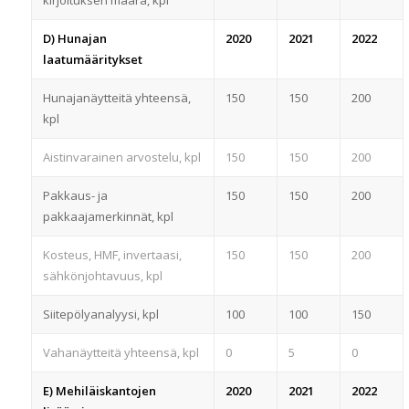
D) Hunajan
2020
2021
2022
laatumääritykset
Hunajanäytteitä yhteensä,
150
150
200
kpl
Aistinvarainen arvostelu, kpl
150
150
200
Pakkaus- ja
150
150
200
pakkaajamerkinnät, kpl
Kosteus, HMF, invertaasi,
150
150
200
sähkönjohtavuus, kpl
Siitepölyanalyysi, kpl
100
100
150
Vahanäytteitä yhteensä, kpl
0
5
0
E) Mehiläiskantojen
2020
2021
2022