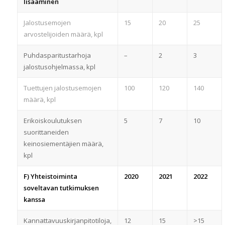
lisääminen
Jalostusemojen
15
20
25
arvostelijoiden määrä, kpl
Puhdasparitustarhoja
–
2
3
jalostusohjelmassa, kpl
Tuettujen jalostusemojen
100
120
140
määrä, kpl
Erikoiskoulutuksen
5
7
10
suorittaneiden
keinosiementäjien määrä,
kpl
F) Yhteistoiminta
2020
2021
2022
soveltavan tutkimuksen
kanssa
Kannattavuuskirjanpitotiloja,
12
15
>15