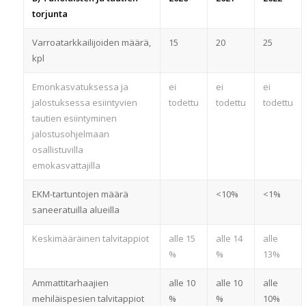
torjunta
Varroatarkkailijoiden määrä,
15
20
25
kpl
Emonkasvatuksessa ja
ei
ei
ei
jalostuksessa esiintyvien
todettu
todettu
todettu
tautien esiintyminen
jalostusohjelmaan
osallistuvilla
emokasvattajilla
EKM-tartuntojen määrä
<10%
<1%
saneeratuilla alueilla
Keskimääräinen talvitappiot
alle 15
alle 14
alle
%
%
13%
Ammattitarhaajien
alle 10
alle 10
alle
mehiläispesien talvitappiot
%
%
10%