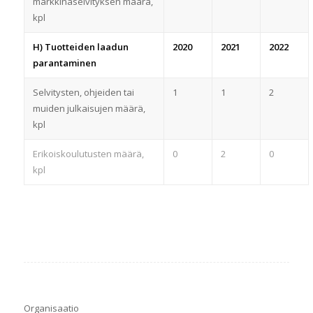
markkinaselvityksen määrä,
kpl
H) Tuotteiden laadun
2020
2021
2022
parantaminen
Selvitysten, ohjeiden tai
1
1
2
muiden julkaisujen määrä,
kpl
Erikoiskoulutusten määrä,
0
2
0
kpl
Organisaatio