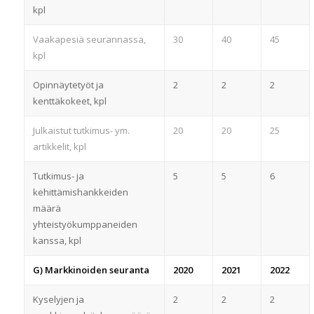
kpl
Vaakapesiä seurannassa,
30
40
45
kpl
Opinnäytetyöt ja
2
2
2
kenttäkokeet, kpl
Julkaistut tutkimus- ym.
20
20
25
artikkelit, kpl
Tutkimus- ja
5
5
6
kehittämishankkeiden
määrä
yhteistyökumppaneiden
kanssa, kpl
G) Markkinoiden seuranta
2020
2021
2022
Kyselyjen ja
2
2
2