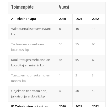
Toimenpide
Vuosi
A) Tekninen apu
2020
2021
2022
Valtakunnalliset seminaarit,
8
10
12
kpl
Tarhaajien alueellinen
50
55
60
koulutus, kpl
Koulutettujen mehiläisalan
45
55
60
kouluttajien määrä, kpl
Tuettujen nuorisokerhojen
1
2
3
määrä, kpl
Ohjelman tiedottaminen,
40
40
50
julkaisut ja artikkelit, kpl
B) Tuholaisten ja tautien
2020
2021
2022