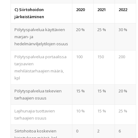
C) Siirtohoidon
2020
2021
2022
järkeistäminen
Pölytyspalvelua käyttävien
20 %
25 %
30 %
marjan- ja
hedelmänviljelytilojen osuus
Pölytyspalvelua portaalissa
100
150
200
tarjoavien
mehiläistarhaajien määrä,
kpl
Pölytyspalvelua tekevien
15 %
15 %
20 %
tarhaajien osuus
Lajihunajia tuottavien
10 %
15 %
25 %
tarhaajien osuus
Siirtohoitoa koskevien
0
2
6
kirjoituksen määrä, kpl