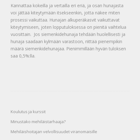
Kannattaa kokeilla ja vertailla eri eriä, ja osan hunajasta
voi jättää kiteytymään itsekseenkin, jotta näkee miten
prosessi vaikuttaa. Hunajan alkuperäkasvit vaikuttavat
kiteytymiseen, joten lopputuloksessa on pienitä vaihtelua
vuosittain. Jos siemenkidehunaja tehdään huolellisesti ja
hunaja saadaan kylmään varastoon, riittää pienempikin
määrä siemenkidehunajaa. Pienimmillään hyvän tuloksen
saa 0,5%:lla.
Koulutus ja kurssit
Minustako mehiläistarhaaja?
Mehiläishoitajan velvollisuudet viranomaisille