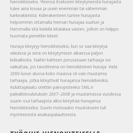
hienokiteiseksi. Yleensä itsekseen kiteytyneestä hunajasta
tulee aina kovaa ja usein enemmän tai vähemmän
karkeakiteistä. Kiderakenteen tuntee hunajasta
helpoimmin ottamalla hieman hunajaa suuhun ja
hieromalla sitä kielellä kitalakea vasten, jolloin on helppo
huomata pienetkin kiteet.
Hunaja kiteytyy hienokiteiseksi, kun se saa kiteytyä
viileässä ja siinä on kiteytymisen alkaessa paljon
kidealkioita. Näihin kahteen perusasiaan tarhaaja voi
vaikuttaa, jos tavoitteena on hienokiteinen hunaja. Vielä
2000-luvun alussa koko maassa oli vain muutamia
tarhaajia, jotka kiteyttivät hunajansa hienokiteisiksi.
Kuluttajalaatu otettiin painopisteeksi SML:n
paikalliskoulutuksiin 2007–2008 ja muutamassa vuodessa
suurin osa tarhaajista alkoi kiteyttää hunajansa
hienokiteiseksi. Suurin motivaatio muutokseen tuli
myönteisestä asiakaspalautteesta.