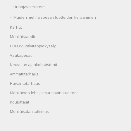
Hunajavalmisteet
Muiden mehiläispesän tuotteiden kerääminen
Karhut
Mehiläistaudit
COLOSS-talvitappiokysely
Vaakapesät
Neuvojan ajankohtaistunti
Ammattitarhaus
Havaintotarhaus
Mehiläinen-lehti ja muut painotuotteet
Kouluttajat
Mehiläisalan tutkimus