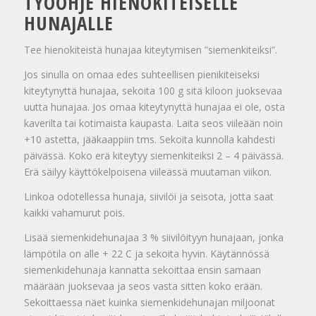
TYÖOHJE HIENOKITEISELLE
HUNAJALLE
Tee hienokiteistä hunajaa kiteytymisen ”siemenkiteiksi”.
Jos sinulla on omaa edes suhteellisen pienikiteiseksi
kiteytynyttä hunajaa, sekoita 100 g sitä kiloon juoksevaa
uutta hunajaa. Jos omaa kiteytynyttä hunajaa ei ole, osta
kaverilta tai kotimaista kaupasta. Laita seos viileään noin
+10 astetta, jääkaappiin tms. Sekoita kunnolla kahdesti
päivässä. Koko erä kiteytyy siemenkiteiksi 2 – 4 päivässä.
Erä säilyy käyttökelpoisena viileässä muutaman viikon.
Linkoa odotellessa hunaja, siivilöi ja seisota, jotta saat
kaikki vahamurut pois.
Lisää siemenkidehunajaa 3 % siivilöityyn hunajaan, jonka
lämpötila on alle + 22 C ja sekoita hyvin. Käytännössä
siemenkidehunaja kannatta sekoittaa ensin samaan
määrään juoksevaa ja seos vasta sitten koko erään.
Sekoittaessa näet kuinka siemenkidehunajan miljoonat