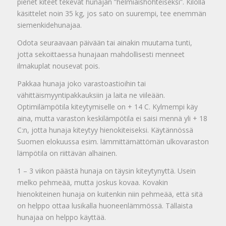
pienet kiteet tekevät hunajan ”helmiäishohteiseksi”. Kilolla
käsittelet noin 35 kg, jos sato on suurempi, tee enemmän
siemenkidehunajaa.
Odota seuraavaan päivään tai ainakin muutama tunti,
jotta sekoittaessa hunajaan mahdollisesti menneet
ilmakuplat nousevat pois.
Pakkaa hunaja joko varastoastioihin tai
vähittäismyyntipakkauksiin ja laita ne viileään.
Optimilämpötila kiteytymiselle on + 14 C. Kylmempi käy
aina, mutta varaston keskilämpötila ei saisi mennä yli + 18
C:n, jotta hunaja kiteytyy hienokiteiseksi. Käytännössä
Suomen elokuussa esim. lämmittämättömän ulkovaraston
lämpötila on riittävän alhainen.
1 – 3 viikon päästä hunaja on täysin kiteytynyttä. Usein
melko pehmeää, mutta joskus kovaa. Kovakin
hienokiteinen hunaja on kuitenkin niin pehmeää, että sitä
on helppo ottaa lusikalla huoneenlämmössä. Tällaista
hunajaa on helppo käyttää.