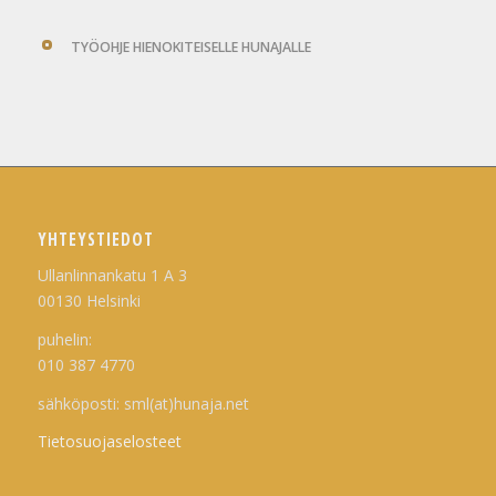
TYÖOHJE HIENOKITEISELLE HUNAJALLE
YHTEYSTIEDOT
Ullanlinnankatu 1 A 3
00130 Helsinki
puhelin:
010 387 4770
sähköposti: sml(at)hunaja.net
Tietosuojaselosteet