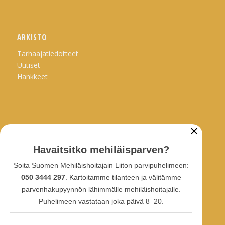
ARKISTO
Tarhaajatiedotteet
Uutiset
Hankkeet
×
SOSIAALINEN MEDIA
Havaitsitko mehiläisparven?
Facebook-ryhmä
Soita Suomen Mehiläishoitajain Liiton parvipuhelimeen:
Facebook-sivu
050 3444 297
. Kartoitamme tilanteen ja välitämme
Facebook-profiili
Youtube
parvenhakupyynnön lähimmälle mehiläishoitajalle.
Puhelimeen vastataan joka päivä 8–20.