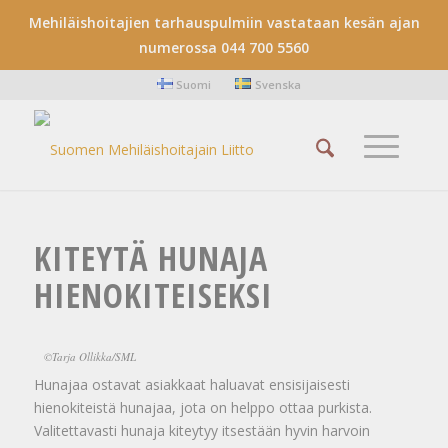
Mehiläishoitajien tarhauspulmiin vastataan kesän ajan
numerossa 044 700 5560
Suomi
Svenska
KITEYTÄ HUNAJA
HIENOKITEISEKSI
©Tarja Ollikka/SML
Hunajaa ostavat asiakkaat haluavat ensisijaisesti
hienokiteistä hunajaa, jota on helppo ottaa purkista.
Valitettavasti hunaja kiteytyy itsestään hyvin harvoin