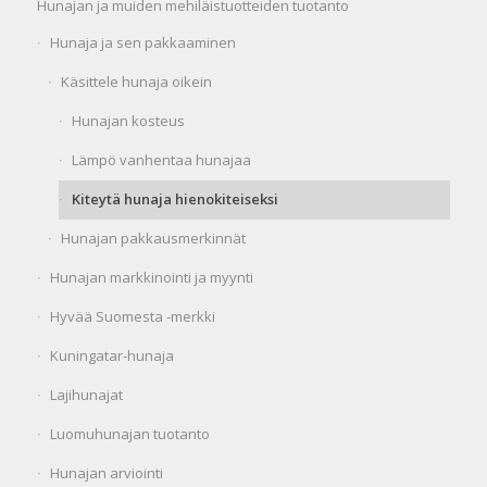
Hunajan ja muiden mehiläistuotteiden tuotanto
Hunaja ja sen pakkaaminen
Käsittele hunaja oikein
Hunajan kosteus
Lämpö vanhentaa hunajaa
Kiteytä hunaja hienokiteiseksi
Hunajan pakkausmerkinnät
Hunajan markkinointi ja myynti
Hyvää Suomesta -merkki
Kuningatar-hunaja
Lajihunajat
Luomuhunajan tuotanto
Hunajan arviointi