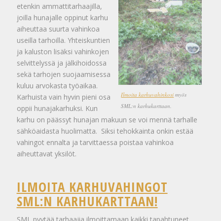
etenkin ammattitarhaajilla,
joilla hunajalle oppinut karhu
aiheuttaa suurta vahinkoa
useilla tarhoilla. Yhteiskuntien
ja kaluston lisäksi vahinkojen
selvittelyssä ja jälkihoidossa
sekä tarhojen suojaamisessa
kuluu arvokasta työaikaa.
Ilmoita karhuvahinkosi
myös
Karhuista vain hyvin pieni osa
SML:n karhukarttaan.
oppii hunajakarhuksi. Kun
karhu on päässyt hunajan makuun se voi mennä tarhalle
sähköaidasta huolimatta. Siksi tehokkainta onkin estää
vahingot ennalta ja tarvittaessa poistaa vahinkoa
aiheuttavat yksilöt.
ILMOITA KARHUVAHINGOT
SML:N KARHUKARTTAAN!
SML pyytää tarhaajia ilmoittamaan kaikki tapahtuneet