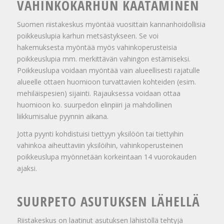
VAHINKOKARHUN KAATAMINEN
Suomen riistakeskus myöntää vuosittain kannanhoidollisia
poikkeuslupia karhun metsästykseen. Se voi
hakemuksesta myöntää myös vahinkoperusteisia
poikkeuslupia mm. merkittävän vahingon estämiseksi.
Poikkeuslupa voidaan myöntää vain alueelli­sesti rajatulle
alueelle ottaen huomioon turvattavien kohteiden (esim.
mehiläispesien) sijainti. Rajauksessa voidaan ottaa
huomioon ko. suurpedon elinpiiri ja mahdollinen
liikkumisalue pyynnin aikana.
Jotta pyynti kohdistuisi tiettyyn yksilöön tai tiettyihin
vahinkoa aiheuttaviin yksilöihin, vahinkoperusteinen
poikkeuslupa myönnetään korkeintaan 14 vuorokauden
ajaksi.
SUURPETO ASUTUKSEN LÄHELLÄ
Riistakeskus on laatinut asutuksen lähistöllä tehtyjä