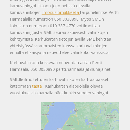
karhuvahingot liittoon joko netissä olevalla
karhuvahinkojen
ilmoituslomakkeella
tai puhelimitse Pertti
Harmaalalle numeroon 050 3030890. Myös SML:n
toimiston numeroon 010 387 4770 voi ilmoittaa
karhuvahingoista. SML seuraa aktiivisesti vahinkojen
kehittymistä. Karhukartan tietojen avulla SML kehittää
yhteistyössä viranomaisten kanssa karhuvahinkojen
ennalta ehkäisyä ja neuvottelee vahinkokorvauksista.
Karhuvahinkoja koskevaa neuvontaa antaa Pertti
Harmaala, 050 3030890 pertti.harmaala(at)hunaja.net.
SML:lle ilmoitettujen karhuvahinkojen karttaa pääset
katsomaan
tästä
. Karhukartan alapuolella olevaa
vuosilukua klikkaamalla näet kunkin vuoden vahingot.