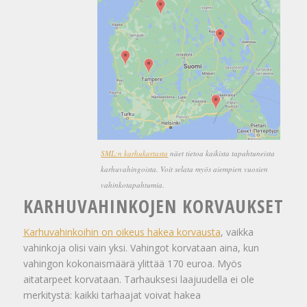
SML:n karhukartasta
näet tietoa kaikista tapahtuneista
karhuvahingoista. Voit selata myös aiempien vuosien
vahinkotapahtumia.
KARHUVAHINKOJEN KORVAUKSET
Karhuvahinkoihin on oikeus hakea korvausta
, vaikka
vahinkoja olisi vain yksi. Vahingot korvataan aina, kun
vahingon kokonaismäärä ylittää 170 euroa. Myös
aitatarpeet korvataan. Tarhauksesi laajuudella ei ole
merkitystä: kaikki tarhaajat voivat hakea