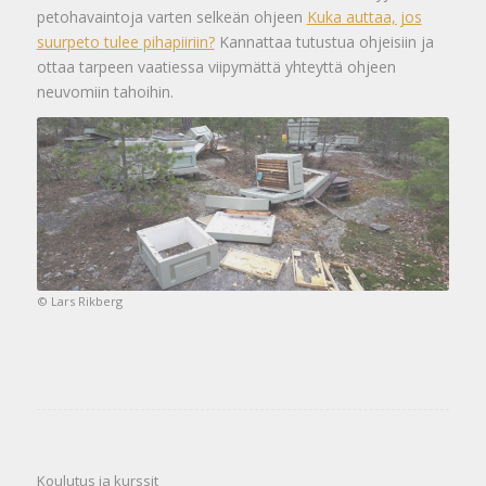
petohavaintoja varten selkeän ohjeen
Kuka auttaa, jos
suurpeto tulee pihapiiriin?
Kannattaa tutustua ohjeisiin ja
ottaa tarpeen vaatiessa viipymättä yhteyttä ohjeen
neuvomiin tahoihin.
© Lars Rikberg
Koulutus ja kurssit