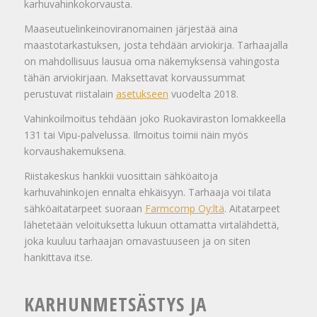
karhuvahinkokorvausta.
Maaseutuelinkeinoviranomainen järjestää aina
maastotarkastuksen, josta tehdään arviokirja. Tarhaajalla
on mahdollisuus lausua oma näkemyksensä vahingosta
tähän arviokirjaan. Maksettavat korvaussummat
perustuvat riistalain
asetukseen
vuodelta 2018.
Vahinkoilmoitus tehdään joko Ruokaviraston lomakkeella
131 tai Vipu-palvelussa. Ilmoitus toimii näin myös
korvaushakemuksena.
Riistakeskus hankkii vuosittain sähköaitoja
karhuvahinkojen ennalta ehkäisyyn. Tarhaaja voi tilata
sähköaitatarpeet suoraan
Farmcomp Oy:ltä
. Aitatarpeet
lähetetään veloituksetta lukuun ottamatta virtalähdettä,
joka kuuluu tarhaajan omavastuuseen ja on siten
hankittava itse.
KARHUNMETSÄSTYS JA