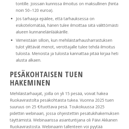
tontille. Joissain kunnissa ilmoitus on maksullinen (hinta
noin 50–120 euroa).
Jos tarhaaja epäilee, että tarhauksessa on
esikotelomätää, hänen tulee ilmoittaa siitä välittömästi
alueen kunnaneläinlääkärille.
Viimeistään silloin, kun mehiläistarhausharrastuksen
tulot ylittävät menot, verottajalle tulee tehdä ilmoitus
tuloista. Menoista ja tuloista kannattaa pitää kirjaa heti
alusta alkaen.
PESÄKOHTAISEN TUEN
HAKEMINEN
Mehiläistarhaajat, joilla on yli 15 pesää, voivat hakea
Ruokavirastolta pesäkohtaista tukea. Vuonna 2025 tuen
suuruus on 25 €/tuottava pesä. Toukokuussa 2025
pidettiin webinaari, jossa ohjeistettiin pesätukihakemuksen
täyttämistä. Webinaarissa asiantuntijana oli Päivi Akkanen
Ruokavirastosta. Webinaarin tallenteen voi pyytää