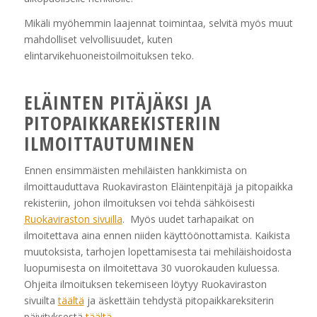
Mikäli myöhemmin laajennat toimintaa, selvitä myös muut
mahdolliset velvollisuudet, kuten
elintarvikehuoneistoilmoituksen teko.
ELÄINTEN PITÄJÄKSI JA
PITOPAIKKAREKISTERIIN
ILMOITTAUTUMINEN
Ennen ensimmäisten mehiläisten hankkimista on
ilmoittauduttava Ruokaviraston Eläintenpitäjä ja pitopaikka
rekisteriin, johon ilmoituksen voi tehdä sähköisesti
Ruokaviraston sivuilla
. Myös uudet tarhapaikat on
ilmoitettava aina ennen niiden käyttöönottamista. Kaikista
muutoksista, tarhojen lopettamisesta tai mehiläishoidosta
luopumisesta on ilmoitettava 30 vuorokauden kuluessa.
Ohjeita ilmoituksen tekemiseen löytyy Ruokaviraston
sivuilta
täältä
ja äskettäin tehdystä pitopaikkareksiterin
päivityksestä
täältä