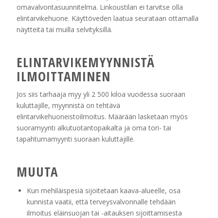
omavalvontasuunnitelma. Linkoustilan ei tarvitse olla
elintarvikehuone. Käyttöveden laatua seurataan ottamalla
näytteitä tai muilla selvityksillä.
ELINTARVIKEMYYNNISTÄ
ILMOITTAMINEN
Jos siis tarhaaja myy yli 2 500 kiloa vuodessa suoraan
kuluttajille, myynnistä on tehtävä
elintarvikehuoneistoilmoitus. Määrään lasketaan myös
suoramyynti alkutuotantopaikalta ja oma tori- tai
tapahtumamyynti suoraan kuluttajille.
MUUTA
Kun mehiläispesiä sijoitetaan kaava-alueelle, osa
kunnista vaatii, että terveysvalvonnalle tehdään
ilmoitus eläinsuojan tai -aitauksen sijoittamisesta