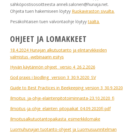
sähköpostisosoitteesta anneli.salonen@hunaja.net.
Ohjeita tuen hakemiseen löytyy
Ruokaviraston sivuilta.
Pesäkohtaisen tuen valvontaohje löytyy
täältä.
OHJEET JA LOMAKKEET
18.4.2024 Hunajan alkutuotanto ja elintarvikkeiden
valmistus -webinaarin esitys
Hyvän käytännön ohjeet_ versio 4_26.2.2026
God praxis i biodling_ version 3_30.9.2020_SV
Guide to Best Practices in Beekeeping_version 3_30.9.2020
Ilmoitus_ja-ohje-elaintenpitotoiminnasta-23.10.2020_fi
Ilmoitus-ja-ohje_elainten_pitopaikat_04.09.2020fi pdf
Ilmoitusalkutuotantopaikasta_esimerkkilomake
Luomuhunajan tuotanto-ohjeet ja Luomusuunnitelman