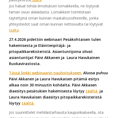
Jos haluat tehdä ilmoituksen lomakkeella, ne löytyvät
tämän sivun alalaidasta. Lomakkeet toimitetaan
täytettyinä oman kunnan maataloussihteerille, jonka
yhteystiedot saat oman kunnan nettisivuilta tai löytyvät
täältä
.
27.4.2026 pidettiin webinaari Pesäkohtaisen tulen
hakemisesta ja Eläintenpitäjä- ja
pitopaikkarekisteristä. Asiantuntijoina olivat
asiantuntijat Päivi Akkanen ja Laura Havukainen
Ruokavirastosta.
Tässä linkki webinaarin nauhoitukseen.
Alussa puhuu
Päivi Akkanen ja Laura Havukaisen pitämä esitys
alkaa noin 30 minuutin kohdalta. Päivi Akkasen
diaesitys pesätukien hakemisesta löytyy
täältä
ja
Laura Havukaisen diaesitys pitopaikkarekisteristä
löytyy
täältä.
Jos suunnittelet mehiläistarhausta kaupunkialueella, ota