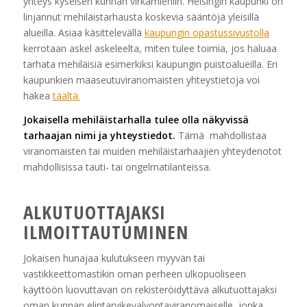
yhteys kyseisen kunnan virkamiehiin. Helsingin kaupunki on
linjannut mehiläistarhausta koskevia sääntöjä yleisillä
alueilla. Asiaa käsittelevällä
kaupungin opastussivustolla
kerrotaan askel askeleelta, miten tulee toimia, jos haluaa
tarhata mehiläisiä esimerkiksi kaupungin puistoalueilla. Eri
kaupunkien maaseutuviranomaisten yhteystietoja voi
hakea
täältä.
Jokaisella mehiläistarhalla tulee olla näkyvissä
tarhaajan nimi ja yhteystiedot.
Tämä mahdollistaa
viranomaisten tai muiden mehiläistarhaajien yhteydenotot
mahdollisissa tauti- tai ongelmatilanteissa.
ALKUTUOTTAJAKSI
ILMOITTAUTUMINEN
Jokaisen hunajaa kulutukseen myyvän tai
vastikkeettomastikin oman perheen ulkopuoliseen
käyttöön luovuttavan on rekisteröidyttävä alkutuottajaksi
oman kunnan elintarvikevalvontaviranomaiselle, jonka