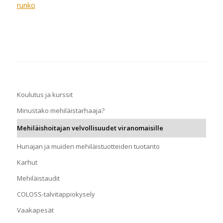
runko
Koulutus ja kurssit
Minustako mehiläistarhaaja?
Mehiläishoitajan velvollisuudet viranomaisille
Hunajan ja muiden mehiläistuotteiden tuotanto
Karhut
Mehiläistaudit
COLOSS-talvitappiokysely
Vaakapesät