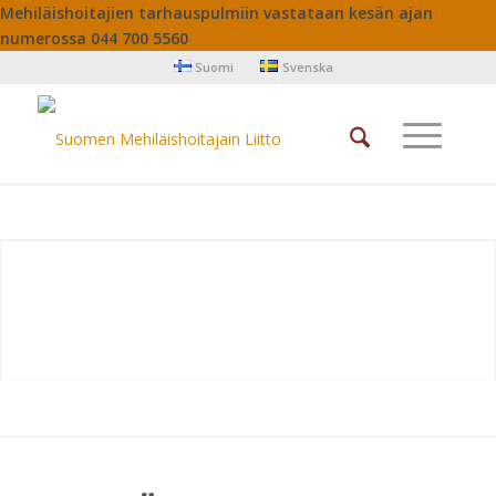
Mehiläishoitajien tarhauspulmiin vastataan kesän ajan
numerossa 044 700 5560
Suomi
Svenska