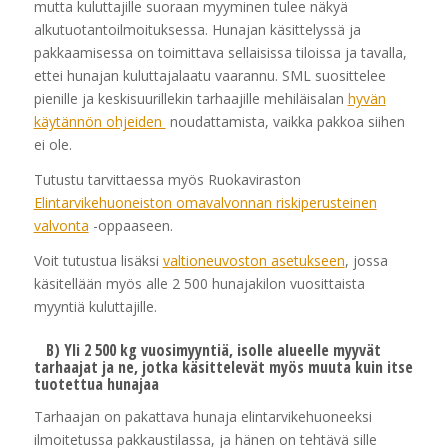
mutta kuluttajille suoraan myyminen tulee näkyä
alkutuotantoilmoituksessa. Hunajan käsittelyssä ja
pakkaamisessa on toimittava sellaisissa tiloissa ja tavalla,
ettei hunajan kuluttajalaatu vaarannu. SML suosittelee
pienille ja keskisuurillekin tarhaajille mehiläisalan
hyvän
käytännön ohjeiden
noudattamista, vaikka pakkoa siihen
ei ole.
Tutustu tarvittaessa myös Ruokaviraston
Elintarvikehuoneiston omavalvonnan riskiperusteinen
valvonta
-oppaaseen.
Voit tutustua lisäksi
valtioneuvoston asetukseen
, jossa
käsitellään myös alle 2 500 hunajakilon vuosittaista
myyntiä kuluttajille.
B) Yli 2 500 kg vuosimyyntiä, isolle alueelle myyvät
tarhaajat ja ne, jotka käsittelevät myös muuta kuin itse
tuotettua hunajaa
Tarhaajan on pakattava hunaja elintarvikehuoneeksi
ilmoitetussa pakkaustilassa, ja hänen on tehtävä sille