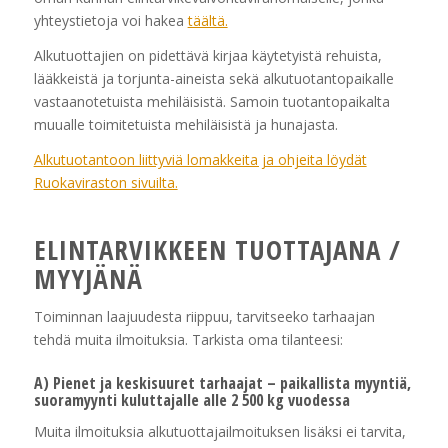
yhteystietoja voi hakea
täältä.
Alkutuottajien on pidettävä kirjaa käytetyistä rehuista,
lääkkeistä ja torjunta-aineista sekä alkutuotantopaikalle
vastaanotetuista mehiläisistä. Samoin tuotantopaikalta
muualle toimitetuista mehiläisistä ja hunajasta.
Alkutuotantoon liittyviä lomakkeita ja ohjeita löydät
Ruokaviraston sivuilta.
ELINTARVIKKEEN TUOTTAJANA /
MYYJÄNÄ
Toiminnan laajuudesta riippuu, tarvitseeko tarhaajan
tehdä muita ilmoituksia. Tarkista oma tilanteesi:
A) Pienet ja keskisuuret tarhaajat – paikallista myyntiä,
suoramyynti kuluttajalle alle 2 500 kg vuodessa
Muita ilmoituksia alkutuottajailmoituksen lisäksi ei tarvita,