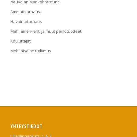
Neuvojan ajankohtaistunti
Ammattitarhaus
Havaintotarhaus
Mehiläinen-lehti ja muut painotuotteet
Kouluttajat
Mehiläisalan tutkimus
YHTEYSTIEDOT
Ullanlinnankatu 1 A 3