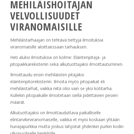
MEHILÄISHOITAJAN
VELVOLLISUUDET
VIRANOMAISILLE
Mehiläistarhaajan on tehtävä tiettyjä ilmoituksia
viranomaisille aloittaessaan tarhauksen.
Heti aluksi ilmoituksia on kolme: Eläintenpitäjä- ja
pitopaikkarekisteriin sekä alkutuottajaksi ilmoittautuminen.
Ilmoittaudu ensin mehiläisten pitäjäksi
eläintenpitorekisteriin. Ilmoita myös pitopaikat eli
mehiläistarhat, vaikka niitä olisi vain se yksi kotitarha.
Kullekin pitopaikalle ilmoitetaan siellä pidettävien pesien
määrät.
Alkutuottajaksi on ilmoittauduttava paikalliselle
elintarvikeviranomaiselle, vaikka et myisi koskaan yhtään
hunajapurkkia mutta joskus lahjoitat yhdenkin purkin kodin
ulkopuoliselle henkilölle.