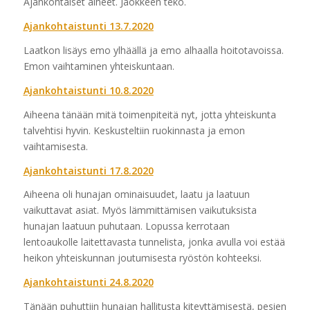
Ajankohtaiset aiheet. Jaokkeen teko.
Ajankohtaistunti 13.7.2020
Laatkon lisäys emo ylhäällä ja emo alhaalla hoitotavoissa.
Emon vaihtaminen yhteiskuntaan.
Ajankohtaistunti 10.8.2020
Aiheena tänään mitä toimenpiteitä nyt, jotta yhteiskunta
talvehtisi hyvin. Keskusteltiin ruokinnasta ja emon
vaihtamisesta.
Ajankohtaistunti 17.8.2020
Aiheena oli hunajan ominaisuudet, laatu ja laatuun
vaikuttavat asiat. Myös lämmittämisen vaikutuksista
hunajan laatuun puhutaan. Lopussa kerrotaan
lentoaukolle laitettavasta tunnelista, jonka avulla voi estää
heikon yhteiskunnan joutumisesta ryöstön kohteeksi.
Ajankohtaistunti 24.8.2020
Tänään puhuttiin hunajan hallitusta kiteyttämisestä, pesien