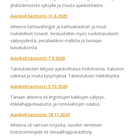
yhdistämisestä syksyllä ja muuta ajankohtaista
Ajankohtaistunti 31.8.2020
Aiheena karhuvahingot ja karhuaitaukset ja muut
mahdolliset toiveet. Keskusteltiin myös ruokintasokerin
säilyvyydestä, pesälaatikon mallista ja hunajan
kuivatuksesta.
Ajankohtaistunti 7.9.2020
Talveutukseen liittyviä ajankohtaisia hoitotoimia. Kaluston
valintaa ja muita kysymyksiä. Talveutuksen riskitekijöitä.
Ajankohtaistunti 5.10.2020
Tänään aiheena oli lingottujen kakkujen säilytys,
etikkahappokaasutus ja romuvahojen sulatus.
Ajankohtaistunti 18.11.2020
Aiheena oli varroan torjunta, vuoden viimeinen
hoitotoimenpide eli oksaalihappokäsittely.