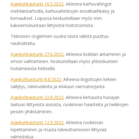
Ajankohtaistunti 16.5.2022
. Aiheena karhuvahingot
mehiläistarhoilla, karhuvahinkojen ennaltaehkäisy ja
korvaukset. Lopussa keskustellaan myös mm.
kaksiemokuntaan liittyvistä hoitotoimista.
Teknisten ongelmien vuoksi tästä välistä puuttuu
nauhoitteita.
Ajankohtaistunti 27.6.2022.
Aiheena lisätilan antaminen ja
emon vaihtaminen. Keskustellaan myös yhteiskuntien
hoitamisesta helteellä.
Ajankohtaistunti 8.8.2022.
Aiheena lingottujen kehien
säilytys, talviruokinta ja elokuun varroatorjunta.
Ajankohtaistunti 22.8.2022
. Aiheena kertausta hunajan
laatuun liittyvistä asioista, ruokinnan haasteita ja heikkojen
pesien yhdistäminen.
Ajankohtaistunti 12.9.2022.
Aiheena ruokinnan
lopettaminen ja muuta talveuttamiseen liittyvää
valmistelua.