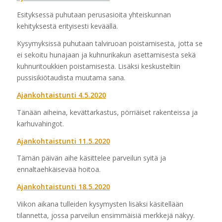
Esityksessä puhutaan perusasioita yhteiskunnan
kehityksestä erityisesti keväällä.
Kysymyksissä puhutaan talviruoan poistamisesta, jotta se
ei sekoitu hunajaan ja kuhnurikakun asettamisesta sekä
kuhnuritoukkien poistamisesta. Lisäksi keskusteltiin
pussisikiötaudista muutama sana.
Ajankohtaistunti 4.5.2020
Tänään aiheina, kevättarkastus, pörriäiset rakenteissa ja
karhuvahingot.
Ajankohtaistunti 11.5.2020
Tämän päivän aihe käsittelee parveilun syitä ja
ennaltaehkäisevää hoitoa.
Ajankohtaistunti 18.5.2020
Viikon aikana tulleiden kysymysten lisäksi käsitellään
tilannetta, jossa parveilun ensimmäisiä merkkejä näkyy.