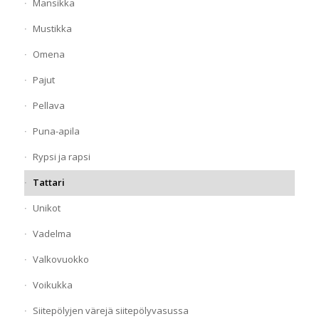
Mansikka
Mustikka
Omena
Pajut
Pellava
Puna-apila
Rypsi ja rapsi
Tattari
Unikot
Vadelma
Valkovuokko
Voikukka
Siitepölyjen värejä siitepölyvasussa