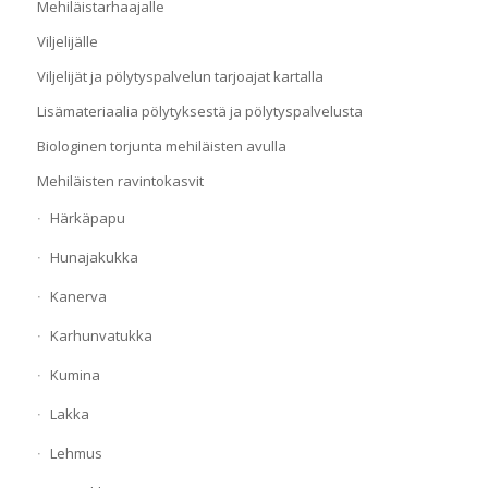
Mehiläistarhaajalle
Viljelijälle
Viljelijät ja pölytyspalvelun tarjoajat kartalla
Lisämateriaalia pölytyksestä ja pölytyspalvelusta
Biologinen torjunta mehiläisten avulla
Mehiläisten ravintokasvit
Härkäpapu
Hunajakukka
Kanerva
Karhunvatukka
Kumina
Lakka
Lehmus