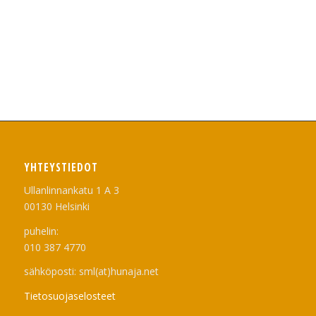
YHTEYSTIEDOT
Ullanlinnankatu 1 A 3
00130 Helsinki
puhelin:
010 387 4770
sähköposti: sml(at)hunaja.net
Tietosuojaselosteet