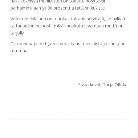
häkkikokeissa mehiläisten on todettu pölyttävän
parhaimmillaan yli 90 prosenttia tattarin kukista.
Vaikka mehiläinen on tehokas tattarin pölyttäjä, se hylkää
tattaripellon helposti, mikäli houkuttelevampaa mettä on
tarjolla.
Tattarihunaja on hyvin voimakkaan tuoksuista ja väriltään
tummaa.
Sivun kuvat: Tarja Ollikka