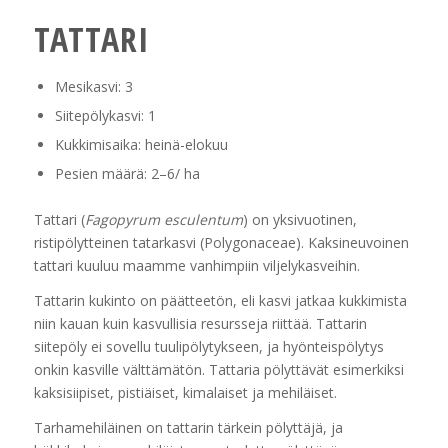
TATTARI
Mesikasvi: 3
Siitepölykasvi: 1
Kukkimisaika: heinä-elokuu
Pesien määrä: 2–6/ ha
Tattari (
Fagopyrum esculentum
)
on yksivuotinen,
ristipölytteinen tatarkasvi (Polygonaceae). Kaksineuvoinen
tattari kuuluu maamme vanhimpiin viljelykasveihin.
Tattarin kukinto on päätteetön, eli kasvi jatkaa kukkimista
niin kauan kuin kasvullisia resursseja riittää. Tattarin
siitepöly ei sovellu tuulipölytykseen, ja hyönteispölytys
onkin kasville välttämätön. Tattaria pölyttävät esimerkiksi
kaksisiipiset, pistiäiset, kimalaiset ja mehiläiset.
Tarhamehiläinen on tattarin tärkein pölyttäjä, ja