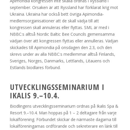
Apimondia kongressen inte skalla ordnas i Ryssland i
september. Orsaken är att Ryssland har förklarat krig mot
Ukraina. Ukraina har också bett övriga Apimondia-
medlemsorganisationer att de skall vädja till att
kongressen skall annuleras eller flyttas. SML är med i
NBBC:s alltså Nordic Baltic Bee Councils gemensamma
vädjan över att kongressen flyttas eller annulleras. Vädjan
skickades till Apimondia på onsdagen den 2.3, och den
skrevs under av alla NBBC:s medlemmar alltså Finlands,
Sveriges, Norges, Danmarks, Lettlands, Litauens och
Estlands biodlares förbund.
UTVECKLINGSSEMINARIUM I
IKALIS 9.–10.4
.
Biodlingens utvecklingsseminarium ordnas på Ikalis Spa &
Resort 9.–10.4. Man hoppas på 1 – 2 deltagare från varje
lokalförening. Förbundet skickar de närmaste dagarna till
lokalföreningarnas ordförande och sekreterare en länk till