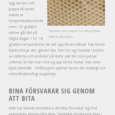
ägg via larv och
puppa till vuxen
individ är
temperaturberoende
men i 32 graders
Vaxmottet gräver gångar i en utbyggd kaka.
värme går det på
©Maritta Martikkala
några dagar. I 10 -16
graders temperaturer tar det upp till en månad. När larven
kläcks börjar den genast äta. Den rör sig i tunnlar i botten
av cellerna och undviker på detta sätt bin som putsar
cellerna. En larv kan röra sig upp till tre meter. Kan även
byta samhälle. Småningom spinner larven ett vitaktigt och
motståndskraftigt pupphölje.
BINA FÖRSVARAR SIG GENOM
ATT BITA
Man har kunnat konstatera att bina försvarar sig mot
vaxmotten genom bita dem. Samtidigt producerar bina i