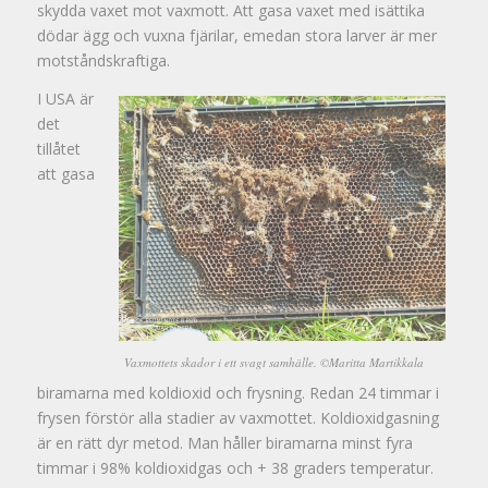
skydda vaxet mot vaxmott. Att gasa vaxet med isättika
dödar ägg och vuxna fjärilar, emedan stora larver är mer
motståndskraftiga.
I USA är
det
tillåtet
att gasa
Vaxmottets skador i ett svagt samhälle. ©Maritta Martikkala
biramarna med koldioxid och frysning. Redan 24 timmar i
frysen förstör alla stadier av vaxmottet. Koldioxidgasning
är en rätt dyr metod. Man håller biramarna minst fyra
timmar i 98% koldioxidgas och + 38 graders temperatur.