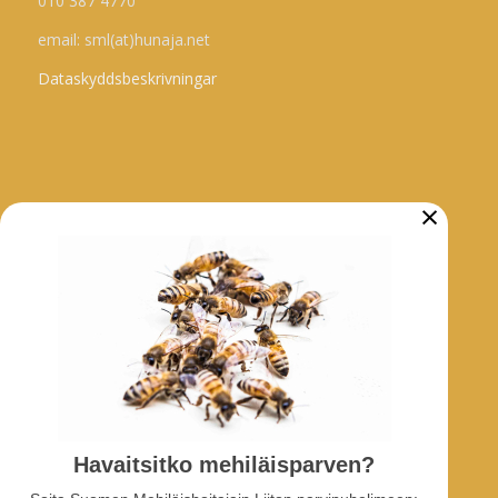
010 387 4770
email: sml(at)hunaja.net
Dataskyddsbeskrivningar
×
ARKIV
Biodlarmeddelanden
Nyheter
Projekt
SOCIALA MEDIA
Havaitsitko mehiläisparven?
Facebook-grupp