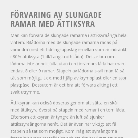
FÖRVARING AV SLUNGADE
RAMAR MED ÄTTIKSYRA
Man kan förvara de slungade ramarna i ättiksyraånga hela
vintern. Bilådorna med de slungade ramarna radas på
varandra med ett tidningsuppslag emellan som är indränkt
i 80% ättiksyra (1 dl/Langstroth låda). Det är bra om
lådorna inte är helt fulla utan i en tioramars låda har man
endast 8 eller 9 ramar. Stapeln av lådorna skall man få så
tät som möjligt, t.ex. med hjälp av krympplast eller en stor
plastpåse. Dessutom är det bra att förvara allting i ett
svalt utrymme.
Ättiksyran kan också doseras genom att sätta en skål
med ättiksyra överst på stapeln med ramar i en tom låda.
Eftersom ättiksyran är tyngre än luft så sjunker
ättikssyraångorna neråt. Det är även här viktigt att få
stapeln så tät som möjligt. Kom ihåg att syraångorna