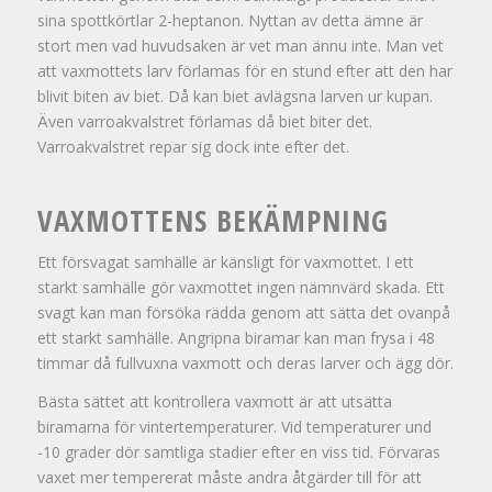
sina spottkörtlar 2-heptanon. Nyttan av detta ämne är
stort men vad huvudsaken är vet man ännu inte. Man vet
att vaxmottets larv förlamas för en stund efter att den har
blivit biten av biet. Då kan biet avlägsna larven ur kupan.
Även varroakvalstret förlamas då biet biter det.
Varroakvalstret repar sig dock inte efter det.
VAXMOTTENS BEKÄMPNING
Ett försvagat samhälle är känsligt för vaxmottet. I ett
starkt samhälle gör vaxmottet ingen nämnvärd skada. Ett
svagt kan man försöka rädda genom att sätta det ovanpå
ett starkt samhälle. Angripna biramar kan man frysa i 48
timmar då fullvuxna vaxmott och deras larver och ägg dör.
Bästa sättet att kontrollera vaxmott är att utsätta
biramarna för vintertemperaturer. Vid temperaturer und
-10 grader dör samtliga stadier efter en viss tid. Förvaras
vaxet mer tempererat måste andra åtgärder till för att