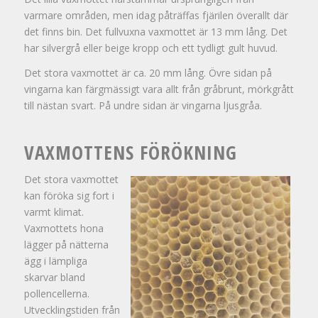
varmare områden, men idag påträffas fjärilen överallt där
det finns bin. Det fullvuxna vaxmottet är 13 mm lång. Det
har silvergrå eller beige kropp och ett tydligt gult huvud.
Det stora vaxmottet är ca. 20 mm lång. Övre sidan på
vingarna kan färgmässigt vara allt från gråbrunt, mörkgrått
till nästan svart. På undre sidan är vingarna ljusgråa.
VAXMOTTENS FÖRÖKNING
Det stora vaxmottet
kan föröka sig fort i
varmt klimat.
Vaxmottets hona
lägger på nätterna
ägg i lämpliga
skarvar bland
pollencellerna.
Utvecklingstiden från