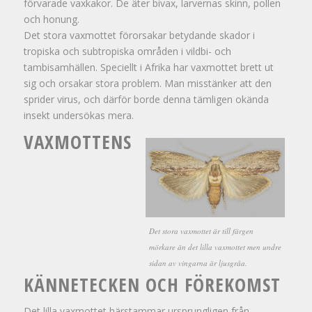
förvarade vaxkakor. De äter bivax, larvernas skinn, pollen
och honung.
Det stora vaxmottet förorsakar betydande skador i
tropiska och subtropiska områden i vildbi- och
tambisamhällen. Speciellt i Afrika har vaxmottet brett ut
sig och orsakar stora problem. Man misstänker att den
sprider virus, och därför borde denna tämligen okända
insekt undersökas mera.
VAXMOTTENS
Det stora vaxmottet är till färgen
mörkare än det lilla vaxmottet men undre
sidan av vingarna är ljusgråa.
KÄNNETECKEN OCH FÖREKOMST
Det lilla vaxmottet härstammar ursprungligen från