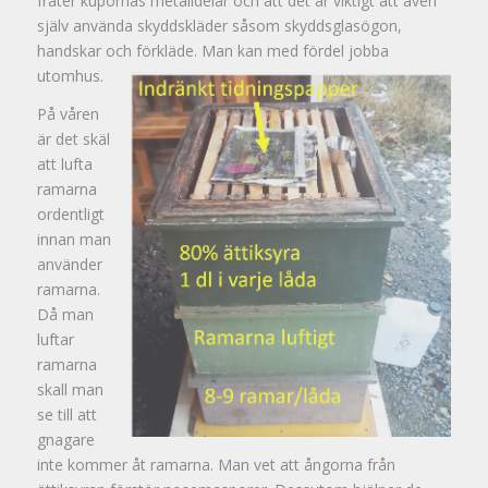
fräter kupornas metalldelar och att det är viktigt att även
själv använda skyddskläder såsom skyddsglasögon,
handskar och förkläde. Man kan med fördel jobba
utomhus.
På våren
är det skäl
att lufta
ramarna
ordentligt
innan man
använder
ramarna.
Då man
luftar
ramarna
skall man
se till att
gnagare
inte kommer åt ramarna. Man vet att ångorna från