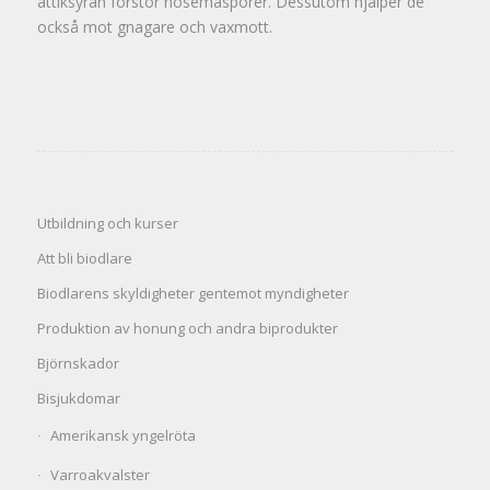
ättiksyran förstör nosemasporer. Dessutom hjälper de
också mot gnagare och vaxmott.
Utbildning och kurser
Att bli biodlare
Biodlarens skyldigheter gentemot myndigheter
Produktion av honung och andra biprodukter
Björnskador
Bisjukdomar
Amerikansk yngelröta
Varroakvalster