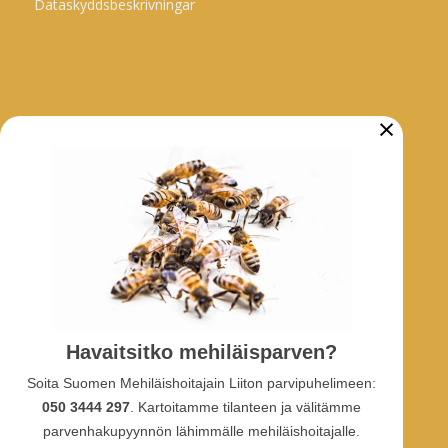
Dataskyddsbeskrivningar
×
ARKIV
Biodlarmeddelanden
Nyheter
Projekt
SOCIALA MEDIA
Havaitsitko mehiläisparven?
Facebook-grupp
Soita Suomen Mehiläishoitajain Liiton parvipuhelimeen:
Facebook-sidan
Facebook-profil
050 3444 297
. Kartoitamme tilanteen ja välitämme
Youtube
parvenhakupyynnön lähimmälle mehiläishoitajalle.