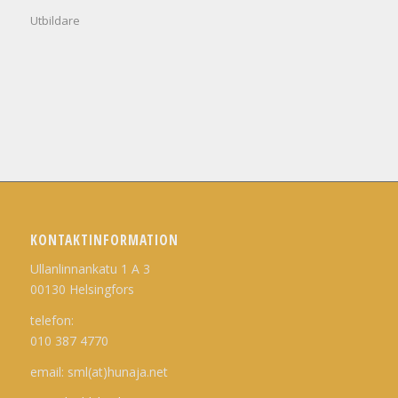
Utbildare
KONTAKTINFORMATION
Ullanlinnankatu 1 A 3
00130 Helsingfors
telefon:
010 387 4770
email: sml(at)hunaja.net