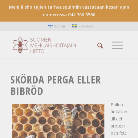
Mehiläishoitajien tarhauspulmiin vastataan kesän ajan
numerossa 044 700 5560
Suomi
Svenska
SKÖRDA PERGA ELLER
BIBRÖD
Pollen
är källan
till det
protein
och fett