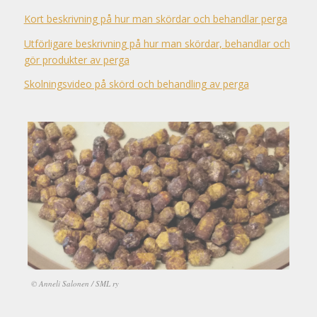
Kort beskrivning på hur man skördar och behandlar perga
Utförligare beskrivning på hur man skördar, behandlar och
gör produkter av perga
Skolningsvideo på skörd och behandling av perga
© Anneli Salonen / SML ry