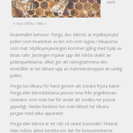
som
© Tarja Ollikka / SML ry
bisamhället behöver. Perga, dvs. bibröd, är mjölksyrejäst
pollen som bearbetas av bin och som lagras i bikuporna
som mat. Mjölksyrejäsningen kommer igång med hjälp av
binas saliv. Jäsningen mjukar upp det hårda skalet av
pollenpartiklarna, vilket gör att näringsämnena den
innehåller är tas lättare upp av människokroppen än vanlig
pollen.
Perga tas tillvara för hand genom att söndra frysta kakor.
Perga eller bibrödsbitarna putsas rena från yngelhinnan.
Vaxkakor som man har för avsikt att smälta ner passar
ypperligt. Nedan beskrivs hur man lättast tar tillvara
pergan med olika apparater.
Perga eller bibröd är ett rätt så okänt livsmedel i Finland.
Man måste aktivt berätta om det för konsumenterna.