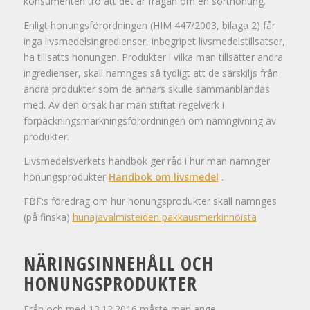
konsumenten tro att det är frågan om en sorthonung.
Enligt honungsförordningen (HIM 447/2003, bilaga 2) får
inga livsmedelsingredienser, inbegripet livsmedelstillsatser,
ha tillsatts honungen. Produkter i vilka man tillsätter andra
ingredienser, skall namnges så tydligt att de särskiljs från
andra produkter som de annars skulle sammanblandas
med. Av den orsak har man stiftat regelverk i
förpackningsmärkningsförordningen om namngivning av
produkter.
Livsmedelsverkets handbok ger råd i hur man namnger
honungsprodukter
Handbok om livsmedel
.
FBF:s föredrag om hur honungsprodukter skall namnges
(på finska)
hunajavalmisteiden pakkausmerkinnöistä
NÄRINGSINNEHÅLL OCH
HONUNGSPRODUKTER
Från och med 13.12.2016 måste man ange