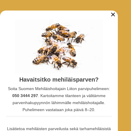
×
ARKIV
Biodlarmeddelanden
Nyheter
Projekt
SOCIALA MEDIA
Havaitsitko mehiläisparven?
Facebook-grupp
Soita Suomen Mehiläishoitajain Liiton parvipuhelimeen:
Facebook-sidan
050 3444 297
. Kartoitamme tilanteen ja välitämme
Facebook-profil
Youtube
parvenhakupyynnön lähimmälle mehiläishoitajalle.
Puhelimeen vastataan joka päivä 8–20.
Lisätietoa mehiläisten parveilusta sekä tarhamehiläisistä