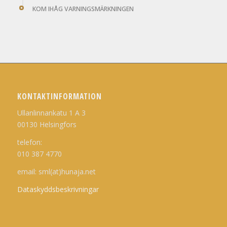
KOM IHÅG VARNINGSMÄRKNINGEN
KONTAKTINFORMATION
Ullanlinnankatu 1 A 3
00130 Helsingfors
telefon:
010 387 4770
email: sml(at)hunaja.net
Dataskyddsbeskrivningar