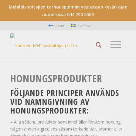
Mehiläishoitajien tarhauspulmiin vastataan kesän ajan
numerossa 044 700 5560
Suomi
Svenska
HONUNGSPRODUKTER
FÖLJANDE PRINCIPER ANVÄNDS
VID NAMNGIVNING AV
HONUNGSPRODUKTER:
– Alla sådana produkter som innehåller förutom honung
någon annan ingrediens såsom torkade bär, aromer eller
fibrer skall namnges som honungsprodukter.