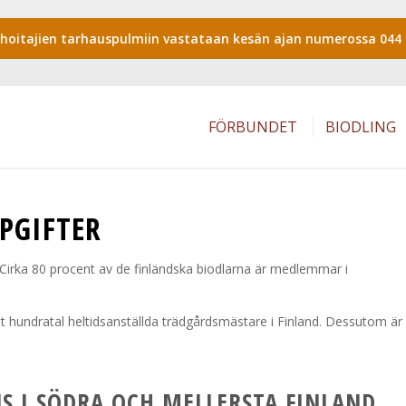
shoitajien tarhauspulmiin vastataan kesän ajan numerossa 044 
FÖRBUNDET
BIODLING
PGIFTER
Cirka 80 procent av de finländska biodlarna är medlemmar i
 hundratal heltidsanställda trädgårdsmästare i Finland. Dessutom är
S I SÖDRA OCH MELLERSTA FINLAND