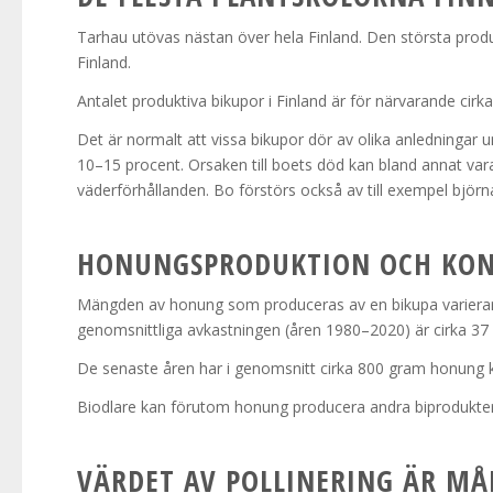
Tarhau utövas nästan över hela Finland. Den största produ
Finland.
Antalet produktiva bikupor i Finland är för närvarande cirk
Det är normalt att vissa bikupor dör av olika anledningar u
10–15 procent. Orsaken till boets död kan bland annat vara
väderförhållanden. Bo förstörs också av till exempel björn
HONUNGSPRODUKTION OCH KO
Mängden av honung som produceras av en bikupa varierar 
genomsnittliga avkastningen (åren 1980–2020) är cirka 37
De senaste åren har i genomsnitt cirka 800 gram honung 
Biodlare kan förutom honung producera andra biprodukter,
VÄRDET AV POLLINERING ÄR M