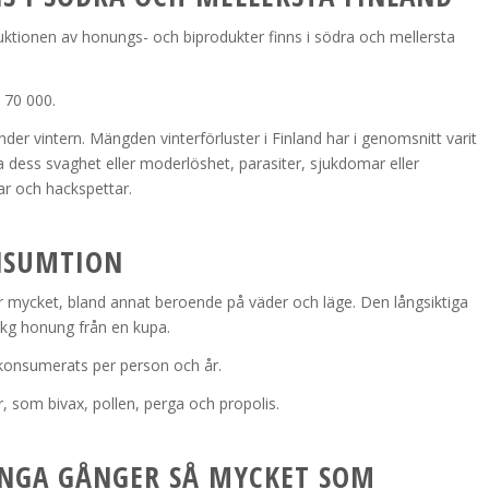
ktionen av honungs- och biprodukter finns i södra och mellersta
a 70 000.
nder vintern. Mängden vinterförluster i Finland har i genomsnitt varit
 dess svaghet eller moderlöshet, parasiter, sjukdomar eller
ar och hackspettar.
NSUMTION
mycket, bland annat beroende på väder och läge. Den långsiktiga
 kg honung från en kupa.
konsumerats per person och år.
 som bivax, pollen, perga och propolis.
ÅNGA GÅNGER SÅ MYCKET SOM