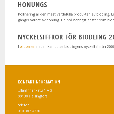
HONUNGS
Pollinering är den mest värdefulla produkten av biodling. En
gånger värdet av honung. De pollineringstjänster som biodla
NYCKELSIFFROR FÖR BIODLING 2
I
bildserien
nedan kan du se biodlingens nyckeltal från 2000 
KONTAKTINFORMATION
Ullanlinnankatu 1 A 3
00130 Helsingfors
telefon:
010 387 4770