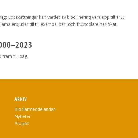
ligt uppskattningar kan värdet av bipollinering vara upp till 11,5
rna erbjuder till till exempel bär- och fruktodlare har ökat.
000–2023
fram till idag.
ARKIV
Biodlarmeddelanden
Nyheter
Projekt