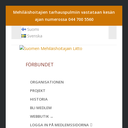
Mehiläishoitajien tarhauspulmiin vastataan kesän
ajan numerossa 044 700 5560
Suomi
Svenska
FÖRBUNDET
ORGANISATIONEN
PROJEKT
HISTORIA
BLI MEDLEM
WEBBUTIK →
LOGGA IN PÅ MEDLEMSSIDORNA