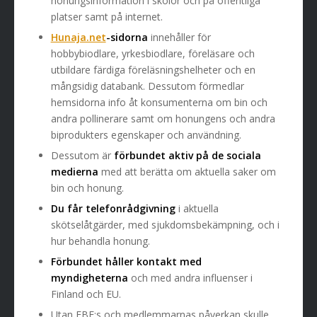
honungsinformation i skolor och på offentliga
platser samt på internet.
Hunaja.net
-sidorna
innehåller för
hobbybiodlare, yrkesbiodlare, föreläsare och
utbildare färdiga föreläsningshelheter och en
mångsidig databank. Dessutom förmedlar
hemsidorna info åt konsumenterna om bin och
andra pollinerare samt om honungens och andra
biprodukters egenskaper och användning.
Dessutom är
förbundet aktiv på de sociala
medierna
med att berätta om aktuella saker om
bin och honung.
Du får telefonrådgivning
i aktuella
skötselåtgärder, med sjukdomsbekämpning, och i
hur behandla honung.
Förbundet håller kontakt med
myndigheterna
och med andra influenser i
Finland och EU.
Utan FBF:s och medlemmarnas påverkan skulle