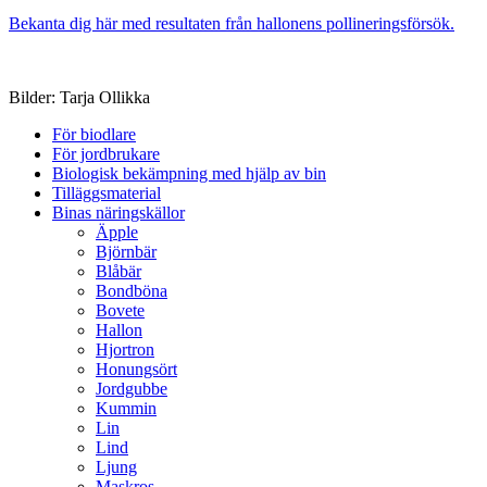
Bekanta dig här med resultaten från hallonens pollineringsförsök.
Bilder: Tarja Ollikka
För biodlare
För jordbrukare
Biologisk bekämpning med hjälp av bin
Tilläggsmaterial
Binas näringskällor
Äpple
Björnbär
Blåbär
Bondböna
Bovete
Hallon
Hjortron
Honungsört
Jordgubbe
Kummin
Lin
Lind
Ljung
Maskros