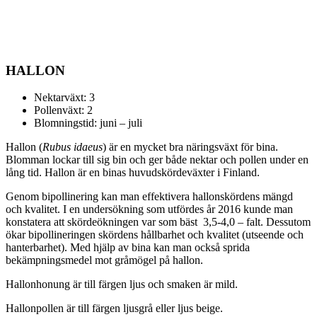
HALLON
Nektarväxt: 3
Pollenväxt: 2
Blomningstid: juni – juli
Hallon (
Rubus idaeus
) är en mycket bra näringsväxt för bina.
Blomman lockar till sig bin och ger både nektar och pollen under en
lång tid. Hallon är en binas huvudskördeväxter i Finland.
Genom bipollinering kan man effektivera hallonskördens mängd
och kvalitet. I en undersökning som utfördes år 2016 kunde man
konstatera att skördeökningen var som bäst 3,5-4,0 – falt. Dessutom
ökar bipollineringen skördens hållbarhet och kvalitet (utseende och
hanterbarhet). Med hjälp av bina kan man också sprida
bekämpningsmedel mot gråmögel på hallon.
Hallonhonung är till färgen ljus och smaken är mild.
Hallonpollen är till färgen ljusgrå eller ljus beige.