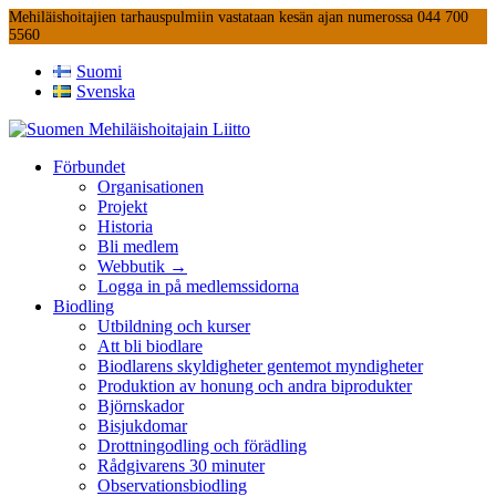
Mehiläishoitajien tarhauspulmiin vastataan kesän ajan numerossa 044 700
5560
Suomi
Svenska
Förbundet
Organisationen
Projekt
Historia
Bli medlem
Webbutik →
Logga in på medlemssidorna
Biodling
Utbildning och kurser
Att bli biodlare
Biodlarens skyldigheter gentemot myndigheter
Produktion av honung och andra biprodukter
Björnskador
Bisjukdomar
Drottningodling och förädling
Rådgivarens 30 minuter
Observationsbiodling