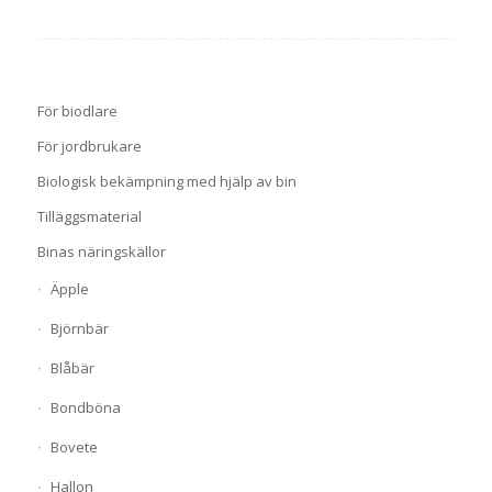
För biodlare
För jordbrukare
Biologisk bekämpning med hjälp av bin
Tilläggsmaterial
Binas näringskällor
Äpple
Björnbär
Blåbär
Bondböna
Bovete
Hallon