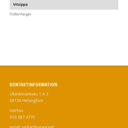
Vitsippa
Pollenfärger
KONTAKTINFORMATION
Ullanlinnankatu 1 A 3
00130 Helsingfors
telefon:
010 387 4770
email: sml(at)hunaja.net