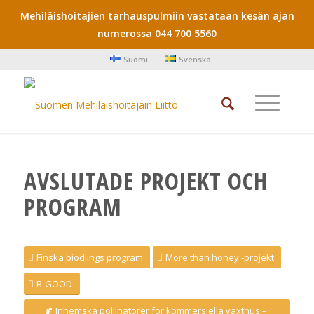
Mehiläishoitajien tarhauspulmiin vastataan kesän ajan
numerossa 044 700 5560
Suomi
Svenska
AVSLUTADE PROJEKT OCH
PROGRAM
Finska biodlings program
More than honey -projekt
B-GOOD
Inhemska pollinatörer för kommersiella växthus –