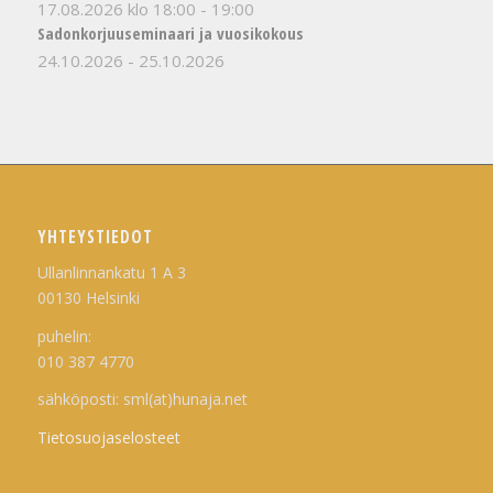
17.08.2026 klo 18:00
-
19:00
Sadonkorjuuseminaari ja vuosikokous
24.10.2026
-
25.10.2026
YHTEYSTIEDOT
Ullanlinnankatu 1 A 3
00130 Helsinki
puhelin:
010 387 4770
sähköposti: sml(at)hunaja.net
Tietosuojaselosteet