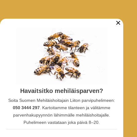
×
ARKISTO
Tarhaajatiedotteet
Uutiset
Hankkeet
SOSIAALINEN MEDIA
Havaitsitko mehiläisparven?
Facebook-ryhmä
Soita Suomen Mehiläishoitajain Liiton parvipuhelimeen:
Facebook-sivu
Facebook-profiili
050 3444 297
. Kartoitamme tilanteen ja välitämme
Youtube
parvenhakupyynnön lähimmälle mehiläishoitajalle.
Puhelimeen vastataan joka päivä 8–20.