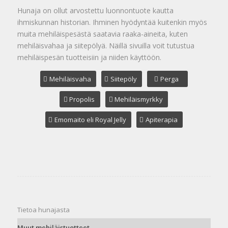
Hunaja on ollut arvostettu luonnontuote kautta
ihmiskunnan historian. Ihminen hyödyntää kuitenkin myös
muita mehiläispesästä saatavia raaka-aineita, kuten
mehiläisvahaa ja siitepölyä. Näillä sivuilla voit tutustua
mehiläispesän tuotteisiin ja niiden käyttöön.
Mehiläisvaha
Siitepöly
Perga
Propolis
Mehiläismyrkky
Emomaito eli Royal Jelly
Apiterapia
Tietoa hunajasta
Muut mehiläistuotteet