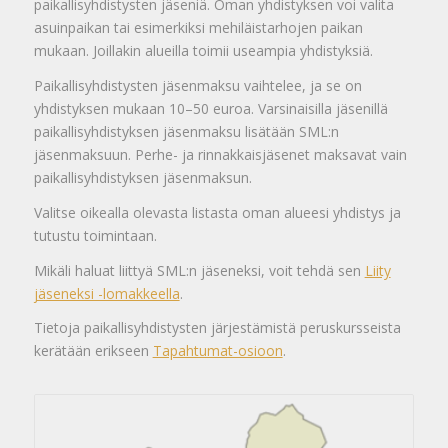
paikallisyhdistysten jäseniä. Oman yhdistyksen voi valita
asuinpaikan tai esimerkiksi mehiläistarhojen paikan
mukaan. Joillakin alueilla toimii useampia yhdistyksiä.
Paikallisyhdistysten jäsenmaksu vaihtelee, ja se on
yhdistyksen mukaan 10–50 euroa. Varsinaisilla jäsenillä
paikallisyhdistyksen jäsenmaksu lisätään SML:n
jäsenmaksuun. Perhe- ja rinnakkaisjäsenet maksavat vain
paikallisyhdistyksen jäsenmaksun.
Valitse oikealla olevasta listasta oman alueesi yhdistys ja
tutustu toimintaan.
Mikäli haluat liittyä SML:n jäseneksi, voit tehdä sen
Liity
jäseneksi -lomakkeella
.
Tietoja paikallisyhdistysten järjestämistä peruskursseista
kerätään erikseen
Tapahtumat-osioon
.