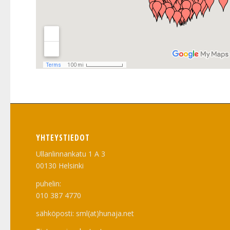
YHTEYSTIEDOT
Ullanlinnankatu 1 A 3
00130 Helsinki
puhelin:
010 387 4770
sähköposti: sml(at)hunaja.net