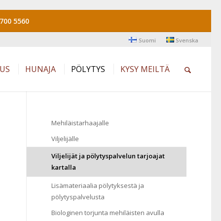
700 5560
Suomi
Svenska
AUS
HUNAJA
PÖLYTYS
KYSY MEILTÄ
Mehiläistarhaajalle
Viljelijälle
Viljelijät ja pölytyspalvelun tarjoajat
kartalla
Lisämateriaalia pölytyksestä ja
pölytyspalvelusta
Biologinen torjunta mehiläisten avulla