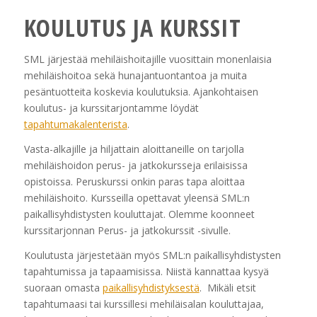
KOULUTUS JA KURSSIT
SML järjestää mehiläishoitajille vuosittain monenlaisia
mehiläishoitoa sekä hunajantuontantoa ja muita
pesäntuotteita koskevia koulutuksia. Ajankohtaisen
koulutus- ja kurssitarjontamme löydät
tapahtumakalenterista
.
Vasta-alkajille ja hiljattain aloittaneille on tarjolla
mehiläishoidon perus- ja jatkokursseja erilaisissa
opistoissa. Peruskurssi onkin paras tapa aloittaa
mehiläishoito. Kursseilla opettavat yleensä SML:n
paikallisyhdistysten kouluttajat. Olemme koonneet
kurssitarjonnan Perus- ja jatkokurssit -sivulle.
Koulutusta järjestetään myös SML:n paikallisyhdistysten
tapahtumissa ja tapaamisissa. Niistä kannattaa kysyä
suoraan omasta
paikallisyhdistyksestä
. Mikäli etsit
tapahtumaasi tai kurssillesi mehiläisalan kouluttajaa,