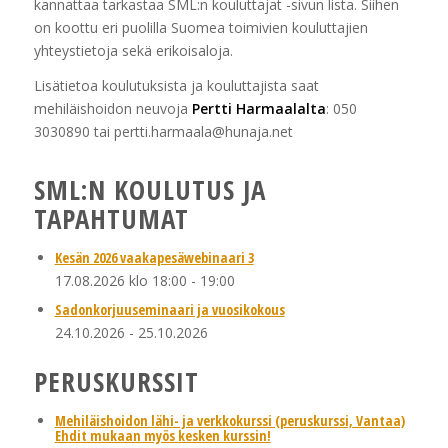
kannattaa tarkastaa SML:n kouluttajat -sivun lista. Siihen
on koottu eri puolilla Suomea toimivien kouluttajien
yhteystietoja sekä erikoisaloja.
Lisätietoa koulutuksista ja kouluttajista saat
mehiläishoidon neuvoja
Pertti Harmaalalta
: 050
3030890 tai pertti.harmaala@hunaja.net
SML:N KOULUTUS JA
TAPAHTUMAT
Kesän 2026 vaakapesäwebinaari 3
17.08.2026 klo 18:00
-
19:00
Sadonkorjuuseminaari ja vuosikokous
24.10.2026
-
25.10.2026
PERUSKURSSIT
Mehiläishoidon lähi- ja verkkokurssi (peruskurssi, Vantaa)
Ehdit mukaan myös kesken kurssin!