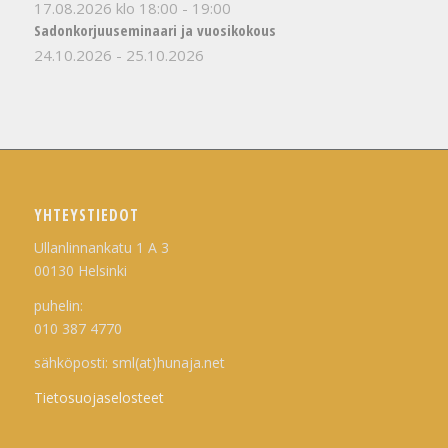
17.08.2026 klo 18:00
-
19:00
Sadonkorjuuseminaari ja vuosikokous
24.10.2026
-
25.10.2026
YHTEYSTIEDOT
Ullanlinnankatu 1 A 3
00130 Helsinki
puhelin:
010 387 4770
sähköposti: sml(at)hunaja.net
Tietosuojaselosteet