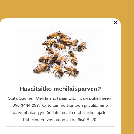
×
ARKISTO
Tarhaajatiedotteet
Uutiset
Hankkeet
SOSIAALINEN MEDIA
Havaitsitko mehiläisparven?
Facebook-ryhmä
Soita Suomen Mehiläishoitajain Liiton parvipuhelimeen:
Facebook-sivu
Facebook-profiili
050 3444 297
. Kartoitamme tilanteen ja välitämme
Youtube
parvenhakupyynnön lähimmälle mehiläishoitajalle.
Puhelimeen vastataan joka päivä 8–20.