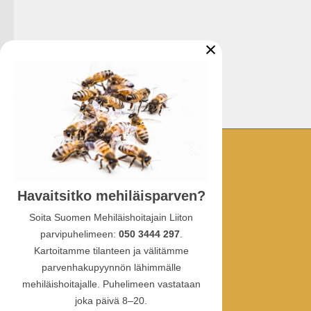
×
YHTEYSTIEDOT
Havaitsitko mehiläisparven?
Ullanlinnankatu 1 A 3
00130 Helsinki
Soita Suomen Mehiläishoitajain Liiton
parvipuhelimeen:
050 3444 297
.
puhelin:
Kartoitamme tilanteen ja välitämme
010 387 4770
parvenhakupyynnön lähimmälle
sähköposti: sml(at)hunaja.net
mehiläishoitajalle. Puhelimeen vastataan
Tietosuojaselosteet
joka päivä 8–20.