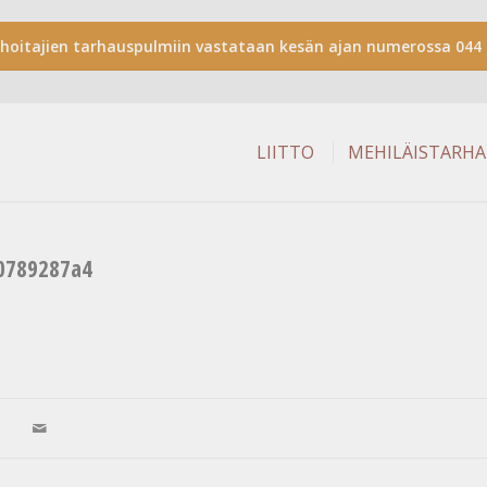
shoitajien tarhauspulmiin vastataan kesän ajan numerossa 044 
LIITTO
MEHILÄISTARH
0789287a4