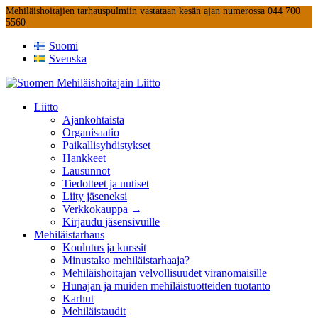
Mehiläishoitajien tarhauspulmiin vastataan kesän ajan numerossa 044 700
5560
Suomi
Svenska
Liitto
Ajankohtaista
Organisaatio
Paikallisyhdistykset
Hankkeet
Lausunnot
Tiedotteet ja uutiset
Liity jäseneksi
Verkkokauppa →
Kirjaudu jäsensivuille
Mehiläistarhaus
Koulutus ja kurssit
Minustako mehiläistarhaaja?
Mehiläishoitajan velvollisuudet viranomaisille
Hunajan ja muiden mehiläistuotteiden tuotanto
Karhut
Mehiläistaudit