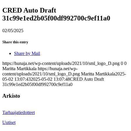
CRED Auto Draft
31c99e1ed2b05f00df992700c9ef11a0
02/05/2025
Share this entry
Share by Mail
https://hunaja.net/wp-content/uploads/2021/10/sml_logo_D.png
0
0
Maritta Martikkala
https://hunaja.net/wp-
content/uploads/2021/10/sml_logo_D.png
Maritta Martikkala
2025-
05-02 13:07:43
2025-05-02 13:07:48
CRED Auto Draft
31c99e1ed2b05f00df992700c9ef11a0
Arkisto
Tarhaajatiedotteet
Uutiset