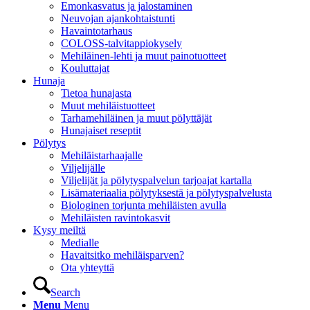
Emonkasvatus ja jalostaminen
Neuvojan ajankohtaistunti
Havaintotarhaus
COLOSS-talvitappiokysely
Mehiläinen-lehti ja muut painotuotteet
Kouluttajat
Hunaja
Tietoa hunajasta
Muut mehiläistuotteet
Tarhamehiläinen ja muut pölyttäjät
Hunajaiset reseptit
Pölytys
Mehiläistarhaajalle
Viljelijälle
Viljelijät ja pölytyspalvelun tarjoajat kartalla
Lisämateriaalia pölytyksestä ja pölytyspalvelusta
Biologinen torjunta mehiläisten avulla
Mehiläisten ravintokasvit
Kysy meiltä
Medialle
Havaitsitko mehiläisparven?
Ota yhteyttä
Search
Menu
Menu