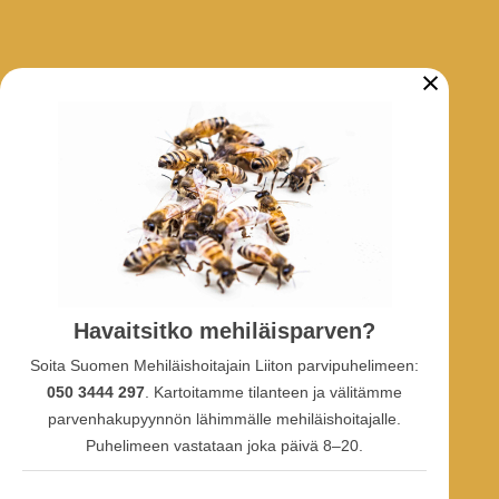
×
ARKISTO
Tarhaajatiedotteet
Uutiset
Hankkeet
SOSIAALINEN MEDIA
Havaitsitko mehiläisparven?
Facebook-ryhmä
Soita Suomen Mehiläishoitajain Liiton parvipuhelimeen:
Facebook-sivu
Facebook-profiili
050 3444 297
. Kartoitamme tilanteen ja välitämme
Youtube
parvenhakupyynnön lähimmälle mehiläishoitajalle.
Puhelimeen vastataan joka päivä 8–20.