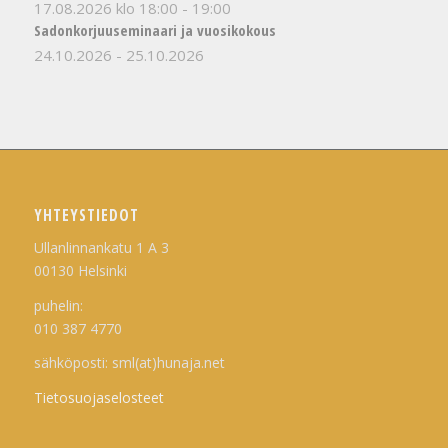
17.08.2026 klo 18:00
-
19:00
Sadonkorjuuseminaari ja vuosikokous
24.10.2026
-
25.10.2026
YHTEYSTIEDOT
Ullanlinnankatu 1 A 3
00130 Helsinki
puhelin:
010 387 4770
sähköposti: sml(at)hunaja.net
Tietosuojaselosteet