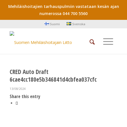
Mehiläishoitajien tarhauspulmiin vastataan kesän ajan
numerossa 044 700 5560
Suomi
Svenska
CRED Auto Draft
6cae4cc180e5b346841d4cbfea037cfc
13/08/2024
Share this entry