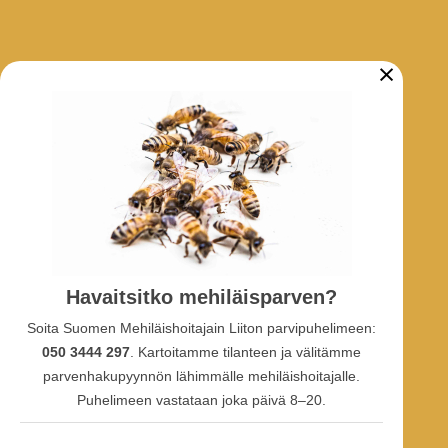
×
ARKISTO
Tarhaajatiedotteet
Uutiset
Hankkeet
SOSIAALINEN MEDIA
Havaitsitko mehiläisparven?
Facebook-ryhmä
Soita Suomen Mehiläishoitajain Liiton parvipuhelimeen:
Facebook-sivu
Facebook-profiili
050 3444 297
. Kartoitamme tilanteen ja välitämme
Youtube
parvenhakupyynnön lähimmälle mehiläishoitajalle.
Puhelimeen vastataan joka päivä 8–20.