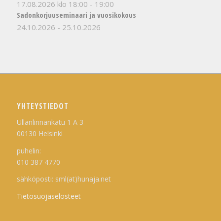
17.08.2026 klo 18:00
-
19:00
Sadonkorjuuseminaari ja vuosikokous
24.10.2026
-
25.10.2026
YHTEYSTIEDOT
Ullanlinnankatu 1 A 3
00130 Helsinki
puhelin:
010 387 4770
sähköposti: sml(at)hunaja.net
Tietosuojaselosteet