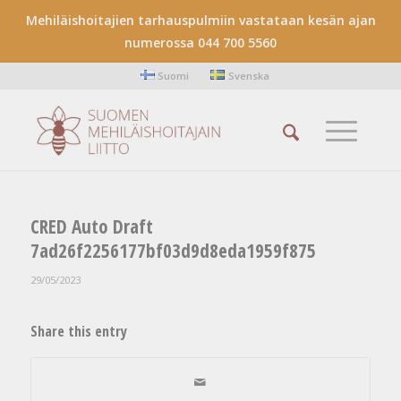
Mehiläishoitajien tarhauspulmiin vastataan kesän ajan
numerossa 044 700 5560
Suomi
Svenska
CRED Auto Draft
7ad26f2256177bf03d9d8eda1959f875
29/05/2023
Share this entry