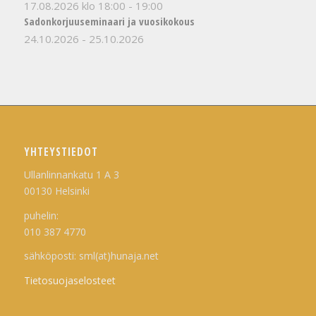
17.08.2026 klo 18:00
-
19:00
Sadonkorjuuseminaari ja vuosikokous
24.10.2026
-
25.10.2026
YHTEYSTIEDOT
Ullanlinnankatu 1 A 3
00130 Helsinki
puhelin:
010 387 4770
sähköposti: sml(at)hunaja.net
Tietosuojaselosteet