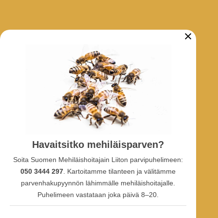
×
ARKISTO
Tarhaajatiedotteet
Uutiset
Hankkeet
SOSIAALINEN MEDIA
Havaitsitko mehiläisparven?
Facebook-ryhmä
Soita Suomen Mehiläishoitajain Liiton parvipuhelimeen:
Facebook-sivu
Facebook-profiili
050 3444 297
. Kartoitamme tilanteen ja välitämme
Youtube
parvenhakupyynnön lähimmälle mehiläishoitajalle.
Puhelimeen vastataan joka päivä 8–20.