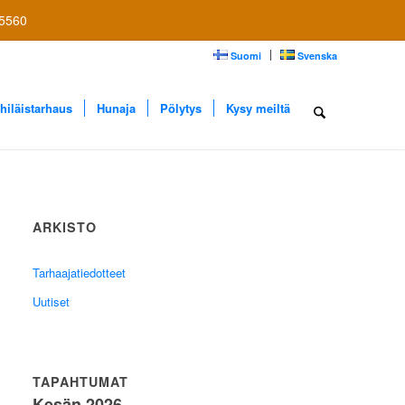
 5560
Suomi
Svenska
hiläistarhaus
Hunaja
Pölytys
Kysy meiltä
ARKISTO
Tarhaajatiedotteet
Uutiset
TAPAHTUMAT
Kesän 2026