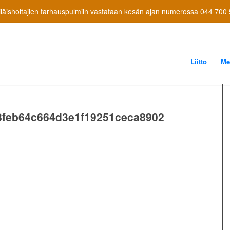
läishoitajien tarhauspulmiin vastataan kesän ajan numerossa 044 700
Liitto
Me
8feb64c664d3e1f19251ceca8902