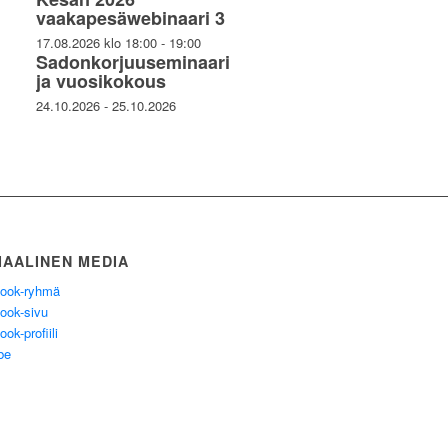
vaakapesäwebinaari 3
17.08.2026 klo 18:00
-
19:00
Sadonkorjuuseminaari
ja vuosikokous
24.10.2026
-
25.10.2026
IAALINEN MEDIA
ook-ryhmä
ook-sivu
ok-profiili
be