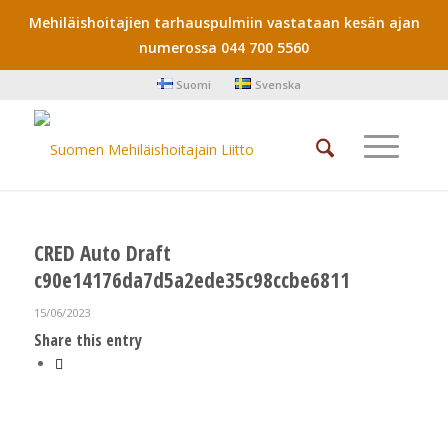
Mehiläishoitajien tarhauspulmiin vastataan kesän ajan
numerossa 044 700 5560
Suomi
Svenska
CRED Auto Draft
c90e14176da7d5a2ede35c98ccbe6811
15/06/2023
Share this entry