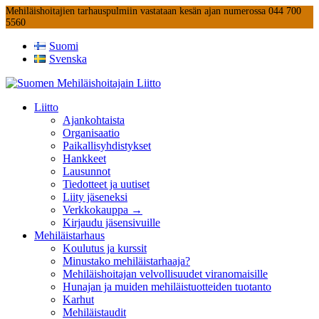
Mehiläishoitajien tarhauspulmiin vastataan kesän ajan numerossa 044 700
5560
Suomi
Svenska
Liitto
Ajankohtaista
Organisaatio
Paikallisyhdistykset
Hankkeet
Lausunnot
Tiedotteet ja uutiset
Liity jäseneksi
Verkkokauppa →
Kirjaudu jäsensivuille
Mehiläistarhaus
Koulutus ja kurssit
Minustako mehiläistarhaaja?
Mehiläishoitajan velvollisuudet viranomaisille
Hunajan ja muiden mehiläistuotteiden tuotanto
Karhut
Mehiläistaudit