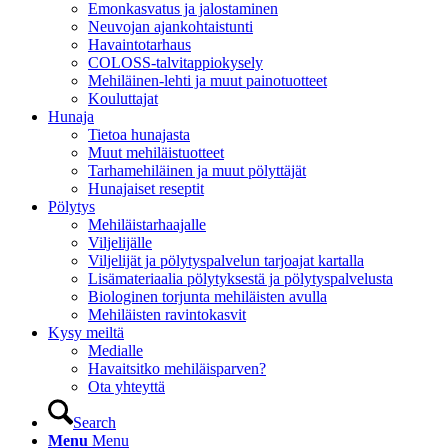
Emonkasvatus ja jalostaminen
Neuvojan ajankohtaistunti
Havaintotarhaus
COLOSS-talvitappiokysely
Mehiläinen-lehti ja muut painotuotteet
Kouluttajat
Hunaja
Tietoa hunajasta
Muut mehiläistuotteet
Tarhamehiläinen ja muut pölyttäjät
Hunajaiset reseptit
Pölytys
Mehiläistarhaajalle
Viljelijälle
Viljelijät ja pölytyspalvelun tarjoajat kartalla
Lisämateriaalia pölytyksestä ja pölytyspalvelusta
Biologinen torjunta mehiläisten avulla
Mehiläisten ravintokasvit
Kysy meiltä
Medialle
Havaitsitko mehiläisparven?
Ota yhteyttä
Search
Menu
Menu