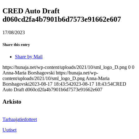
CRED Auto Draft
d060cd2fa4b7901b6d7573e91662e607
17/08/2023
Share this entry
Share by Mail
https://hunaja.net/wp-content/uploads/2021/10/sml_logo_D.png
0
0
Anna-Maria Borshagovski
https://hunaja.net/wp-
content/uploads/2021/10/sml_logo_D.png
Anna-Maria
Borshagovski
2023-08-17 18:43:54
2023-08-17 18:43:54
CRED
Auto Draft d060cd2fa4b7901b6d7573e91662e607
Arkisto
Tarhaajatiedotteet
Uutiset