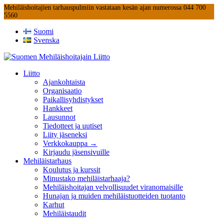
Mehiläishoitajien tarhauspulmiin vastataan kesän ajan numerossa 044 700
5560
Suomi
Svenska
Liitto
Ajankohtaista
Organisaatio
Paikallisyhdistykset
Hankkeet
Lausunnot
Tiedotteet ja uutiset
Liity jäseneksi
Verkkokauppa →
Kirjaudu jäsensivuille
Mehiläistarhaus
Koulutus ja kurssit
Minustako mehiläistarhaaja?
Mehiläishoitajan velvollisuudet viranomaisille
Hunajan ja muiden mehiläistuotteiden tuotanto
Karhut
Mehiläistaudit