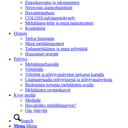
Emonkasvatus ja jalostaminen
Neuvojan ajankohtaistunti
Havaintotarhaus
COLOSS-talvitappiokysely
Mehiläinen-lehti ja muut painotuotteet
Kouluttajat
Hunaja
Tietoa hunajasta
Muut mehiläistuotteet
Tarhamehiläinen ja muut pölyttäjät
Hunajaiset reseptit
Pölytys
Mehiläistarhaajalle
Viljelijälle
Viljelijät ja pölytyspalvelun tarjoajat kartalla
Lisämateriaalia pölytyksestä ja pölytyspalvelusta
Biologinen torjunta mehiläisten avulla
Mehiläisten ravintokasvit
Kysy meiltä
Medialle
Havaitsitko mehiläisparven?
Ota yhteyttä
Search
Menu
Menu