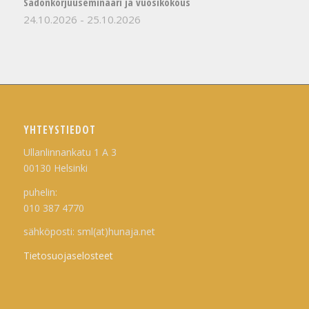
Sadonkorjuuseminaari ja vuosikokous
24.10.2026
-
25.10.2026
YHTEYSTIEDOT
Ullanlinnankatu 1 A 3
00130 Helsinki
puhelin:
010 387 4770
sähköposti: sml(at)hunaja.net
Tietosuojaselosteet