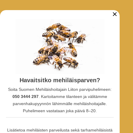
×
ARKISTO
Tarhaajatiedotteet
Uutiset
Hankkeet
SOSIAALINEN MEDIA
Havaitsitko mehiläisparven?
Facebook-ryhmä
Soita Suomen Mehiläishoitajain Liiton parvipuhelimeen:
Facebook-sivu
Facebook-profiili
050 3444 297
. Kartoitamme tilanteen ja välitämme
Youtube
parvenhakupyynnön lähimmälle mehiläishoitajalle.
Puhelimeen vastataan joka päivä 8–20.
Lisätietoa mehiläisten parveilusta sekä tarhamehiläisistä