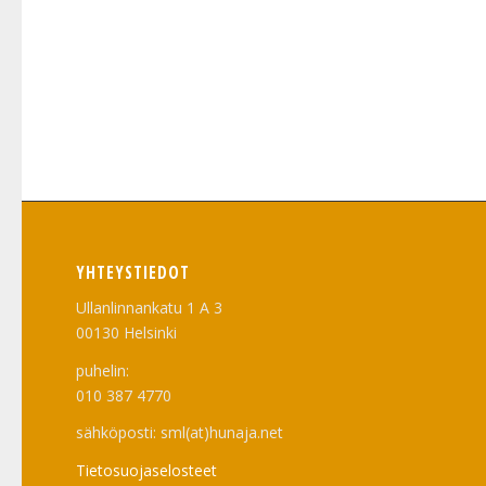
YHTEYSTIEDOT
Ullanlinnankatu 1 A 3
00130 Helsinki
puhelin:
010 387 4770
sähköposti: sml(at)hunaja.net
Tietosuojaselosteet