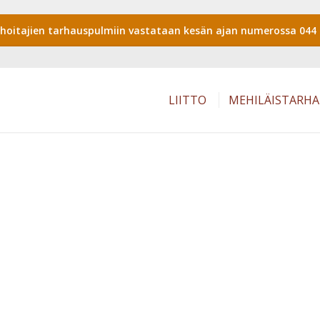
shoitajien tarhauspulmiin vastataan kesän ajan numerossa 044 
LIITTO
MEHILÄISTARH