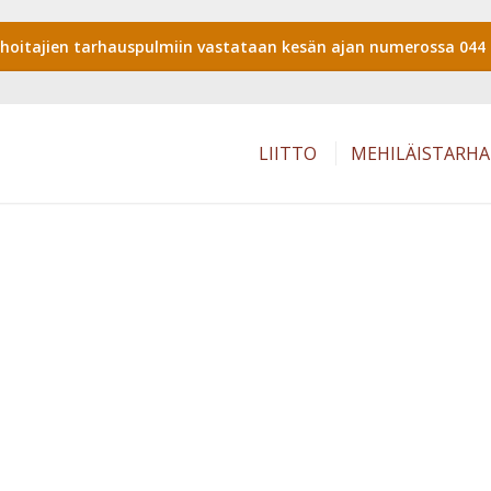
shoitajien tarhauspulmiin vastataan kesän ajan numerossa 044 
LIITTO
MEHILÄISTARH