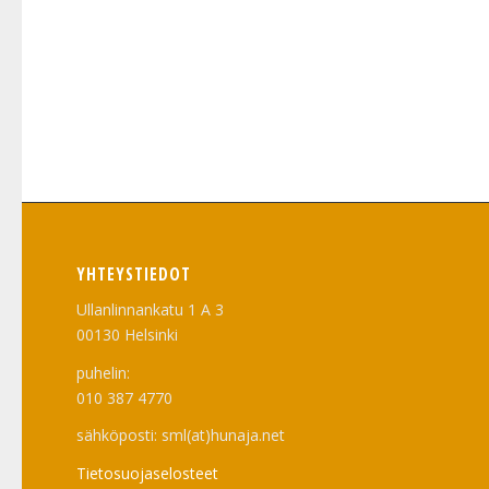
YHTEYSTIEDOT
Ullanlinnankatu 1 A 3
00130 Helsinki
puhelin:
010 387 4770
sähköposti: sml(at)hunaja.net
Tietosuojaselosteet