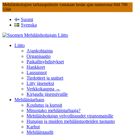
Mehiläishoitajien tarhauspulmiin vastataan kesän ajan numerossa 044 700
5560
Suomi
Svenska
Liitto
Ajankohtaista
Organisaatio
Paikallisyhdistykset
Hankkeet
Lausunnot
Tiedotteet ja uutiset
Liity jäseneksi
Verkkokauppa →
Kirjaudu jäsensivuille
Mehiläistarhaus
Koulutus ja kurssit
Minustako mehiläistarhaaja?
Mehiläishoitajan velvollisuudet viranomaisille
Hunajan ja muiden mehiläistuotteiden tuotanto
Karhut
Mehiläistaudit