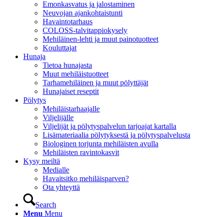
Emonkasvatus ja jalostaminen
Neuvojan ajankohtaistunti
Havaintotarhaus
COLOSS-talvitappiokysely
Mehiläinen-lehti ja muut painotuotteet
Kouluttajat
Hunaja
Tietoa hunajasta
Muut mehiläistuotteet
Tarhamehiläinen ja muut pölyttäjät
Hunajaiset reseptit
Pölytys
Mehiläistarhaajalle
Viljelijälle
Viljelijät ja pölytyspalvelun tarjoajat kartalla
Lisämateriaalia pölytyksestä ja pölytyspalvelusta
Biologinen torjunta mehiläisten avulla
Mehiläisten ravintokasvit
Kysy meiltä
Medialle
Havaitsitko mehiläisparven?
Ota yhteyttä
Search
Menu
Menu