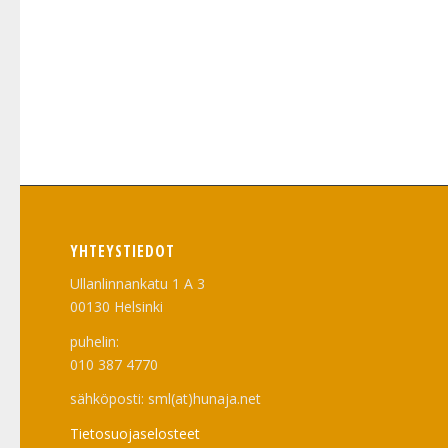
YHTEYSTIEDOT
Ullanlinnankatu 1 A 3
00130 Helsinki
puhelin:
010 387 4770
sähköposti: sml(at)hunaja.net
Tietosuojaselosteet