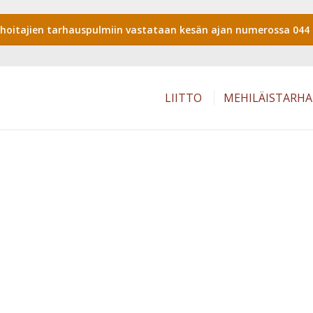
shoitajien tarhauspulmiin vastataan kesän ajan numerossa 044 
LIITTO
MEHILÄISTARH