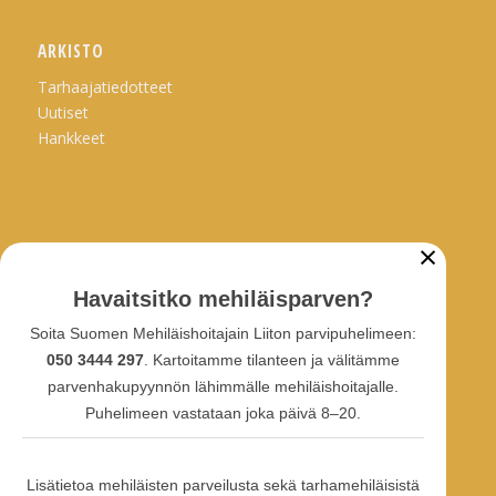
ARKISTO
Tarhaajatiedotteet
Uutiset
Hankkeet
×
SOSIAALINEN MEDIA
Havaitsitko mehiläisparven?
Facebook-ryhmä
Soita Suomen Mehiläishoitajain Liiton parvipuhelimeen:
Facebook-sivu
Facebook-profiili
050 3444 297
. Kartoitamme tilanteen ja välitämme
Youtube
parvenhakupyynnön lähimmälle mehiläishoitajalle.
Puhelimeen vastataan joka päivä 8–20.
Lisätietoa mehiläisten parveilusta sekä tarhamehiläisistä