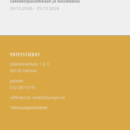
Sadonkorjuuseminaari ja vuosikokous
24.10.2026
-
25.10.2026
YHTEYSTIEDOT
Ullanlinnankatu 1 A 3
00130 Helsinki
puhelin:
010 387 4770
sähköposti: sml(at)hunaja.net
Tietosuojaselosteet