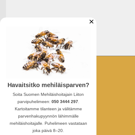
×
YHTEYSTIEDOT
Havaitsitko mehiläisparven?
Ullanlinnankatu 1 A 3
00130 Helsinki
Soita Suomen Mehiläishoitajain Liiton
parvipuhelimeen:
050 3444 297
.
puhelin:
Kartoitamme tilanteen ja välitämme
010 387 4770
parvenhakupyynnön lähimmälle
sähköposti: sml(at)hunaja.net
mehiläishoitajalle. Puhelimeen vastataan
Tietosuojaselosteet
joka päivä 8–20.