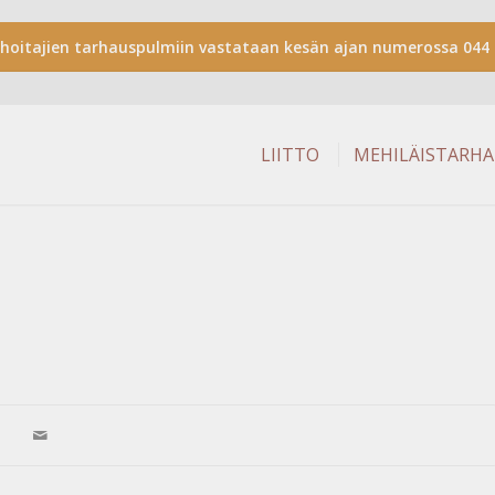
shoitajien tarhauspulmiin vastataan kesän ajan numerossa 044 
LIITTO
MEHILÄISTARH