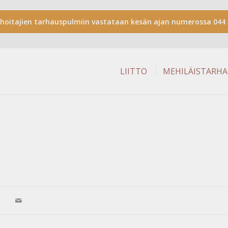
shoitajien tarhauspulmiin vastataan kesän ajan numerossa 044 
LIITTO
MEHILÄISTARH