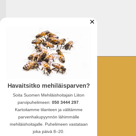
×
YHTEYSTIEDOT
Havaitsitko mehiläisparven?
Ullanlinnankatu 1 A 3
00130 Helsinki
Soita Suomen Mehiläishoitajain Liiton
parvipuhelimeen:
050 3444 297
.
puhelin:
Kartoitamme tilanteen ja välitämme
010 387 4770
parvenhakupyynnön lähimmälle
sähköposti: sml(at)hunaja.net
mehiläishoitajalle. Puhelimeen vastataan
Tietosuojaselosteet
joka päivä 8–20.