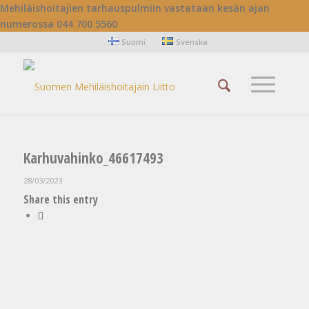
Mehiläishoitajien tarhauspulmiin vastataan kesän ajan
numerossa 044 700 5560
Suomi
Svenska
Karhuvahinko_46617493
28/03/2023
Share this entry