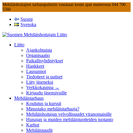
Mehiläishoitajien tarhauspulmiin vastataan kesän ajan numerossa 044 700
5560
Suomi
Svenska
Liitto
Ajankohtaista
Organisaatio
Paikallisyhdistykset
Hankkeet
Lausunnot
Tiedotteet ja uutiset
Liity jäseneksi
Verkkokauppa →
Kirjaudu jäsensivuille
Mehiläistarhaus
Koulutus ja kurssit
Minustako mehiläistarhaaja?
Mehiläishoitajan velvollisuudet viranomaisille
Hunajan ja muiden mehiläistuotteiden tuotanto
Karhut
Mehiläistaudit