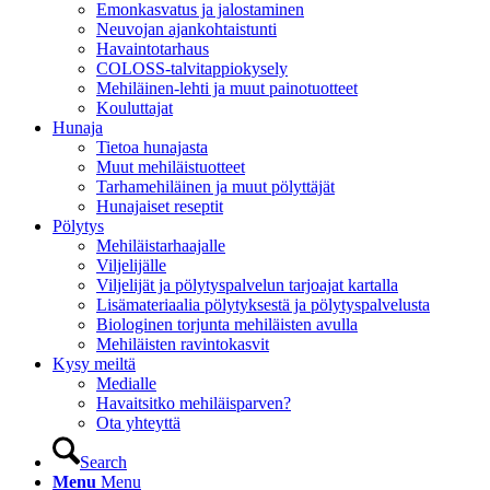
Emonkasvatus ja jalostaminen
Neuvojan ajankohtaistunti
Havaintotarhaus
COLOSS-talvitappiokysely
Mehiläinen-lehti ja muut painotuotteet
Kouluttajat
Hunaja
Tietoa hunajasta
Muut mehiläistuotteet
Tarhamehiläinen ja muut pölyttäjät
Hunajaiset reseptit
Pölytys
Mehiläistarhaajalle
Viljelijälle
Viljelijät ja pölytyspalvelun tarjoajat kartalla
Lisämateriaalia pölytyksestä ja pölytyspalvelusta
Biologinen torjunta mehiläisten avulla
Mehiläisten ravintokasvit
Kysy meiltä
Medialle
Havaitsitko mehiläisparven?
Ota yhteyttä
Search
Menu
Menu