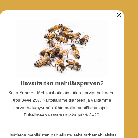
×
ARKISTO
Tarhaajatiedotteet
Uutiset
Hankkeet
SOSIAALINEN MEDIA
Havaitsitko mehiläisparven?
Facebook-ryhmä
Soita Suomen Mehiläishoitajain Liiton parvipuhelimeen:
Facebook-sivu
Facebook-profiili
050 3444 297
. Kartoitamme tilanteen ja välitämme
Youtube
parvenhakupyynnön lähimmälle mehiläishoitajalle.
Puhelimeen vastataan joka päivä 8–20.
Lisätietoa mehiläisten parveilusta sekä tarhamehiläisistä