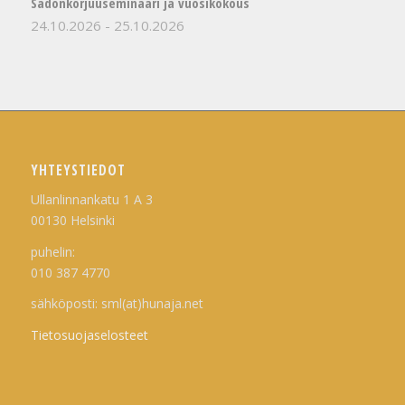
Sadonkorjuuseminaari ja vuosikokous
24.10.2026
-
25.10.2026
YHTEYSTIEDOT
Ullanlinnankatu 1 A 3
00130 Helsinki
puhelin:
010 387 4770
sähköposti: sml(at)hunaja.net
Tietosuojaselosteet