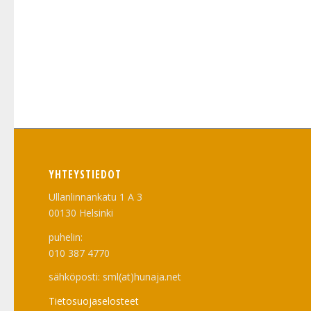
YHTEYSTIEDOT
Ullanlinnankatu 1 A 3
00130 Helsinki
puhelin:
010 387 4770
sähköposti: sml(at)hunaja.net
Tietosuojaselosteet