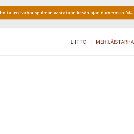
shoitajien tarhauspulmiin vastataan kesän ajan numerossa 044 
LIITTO
MEHILÄISTARH