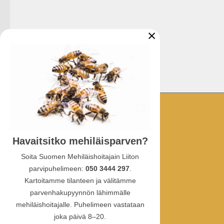
×
YHTEYSTIEDOT
Havaitsitko mehiläisparven?
Ullanlinnankatu 1 A 3
00130 Helsinki
Soita Suomen Mehiläishoitajain Liiton
parvipuhelimeen:
050 3444 297
.
puhelin:
Kartoitamme tilanteen ja välitämme
010 387 4770
parvenhakupyynnön lähimmälle
sähköposti: sml(at)hunaja.net
mehiläishoitajalle. Puhelimeen vastataan
Tietosuojaselosteet
joka päivä 8–20.