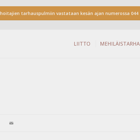
shoitajien tarhauspulmiin vastataan kesän ajan numerossa 044 
LIITTO
MEHILÄISTARH