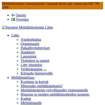
Mehiläishoitajien tarhauspulmiin vastataan kesän ajan numerossa 044 700
5560
Suomi
Svenska
Liitto
Ajankohtaista
Organisaatio
Paikallisyhdistykset
Hankkeet
Lausunnot
Tiedotteet ja uutiset
Liity jäseneksi
Verkkokauppa →
Kirjaudu jäsensivuille
Mehiläistarhaus
Koulutus ja kurssit
Minustako mehiläistarhaaja?
Mehiläishoitajan velvollisuudet viranomaisille
Hunajan ja muiden mehiläistuotteiden tuotanto
Karhut
Mehiläistaudit