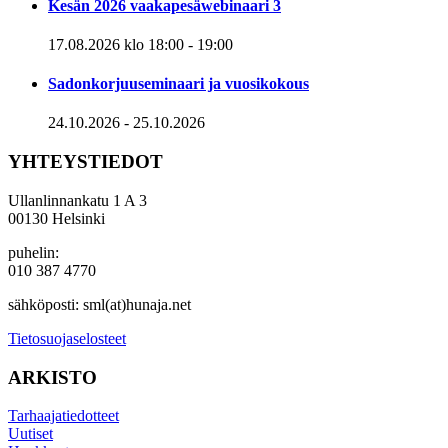
Kesän 2026 vaakapesäwebinaari 3
17.08.2026 klo 18:00
-
19:00
Sadonkorjuuseminaari ja vuosikokous
24.10.2026
-
25.10.2026
YHTEYSTIEDOT
Ullanlinnankatu 1 A 3
00130 Helsinki
puhelin:
010 387 4770
sähköposti: sml(at)hunaja.net
Tietosuojaselosteet
ARKISTO
Tarhaajatiedotteet
Uutiset