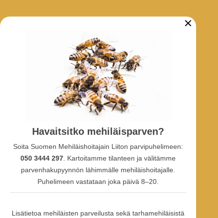
×
ARKISTO
Tarhaajatiedotteet
Uutiset
Hankkeet
SOSIAALINEN MEDIA
Havaitsitko mehiläisparven?
Facebook-ryhmä
Soita Suomen Mehiläishoitajain Liiton parvipuhelimeen:
Facebook-sivu
Facebook-profiili
050 3444 297
. Kartoitamme tilanteen ja välitämme
Youtube
parvenhakupyynnön lähimmälle mehiläishoitajalle.
Puhelimeen vastataan joka päivä 8–20.
Lisätietoa mehiläisten parveilusta sekä tarhamehiläisistä