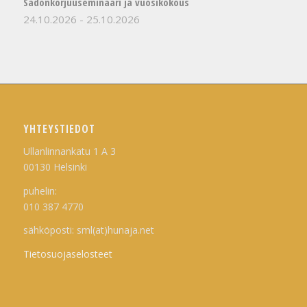
Sadonkorjuuseminaari ja vuosikokous
24.10.2026
-
25.10.2026
YHTEYSTIEDOT
Ullanlinnankatu 1 A 3
00130 Helsinki
puhelin:
010 387 4770
sähköposti: sml(at)hunaja.net
Tietosuojaselosteet