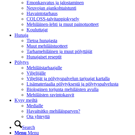
Emonkasvatus ja jalostaminen
Neuvojan ajankohtaistunti
Havaintotarhaus
COLOSS-talvitappiokysely
Mehiläinen-lehti ja muut painotuotteet
Kouluttajat
Hunaja
Tietoa hunajasta
Muut mehiläistuotteet
Tarhamehiläinen ja muut pölyttäjät
Hunajaiset reseptit
Pölytys
Mehiläistarhaajalle
Viljelijälle
Viljelijät ja pölytyspalvelun tarjoajat kartalla
Lisämateriaalia pölytyksestä ja pölytyspalvelusta
Biologinen torjunta mehiläisten avulla
Mehiläisten ravintokasvit
Kysy meiltä
Medialle
Havaitsitko mehiläisparven?
Ota yhteyttä
Search
Menu
Menu