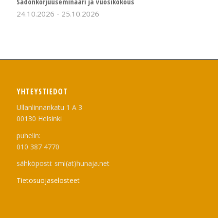
Sadonkorjuuseminaari ja vuosikokous
24.10.2026
-
25.10.2026
YHTEYSTIEDOT
Ullanlinnankatu 1 A 3
00130 Helsinki
puhelin:
010 387 4770
sähköposti: sml(at)hunaja.net
Tietosuojaselosteet